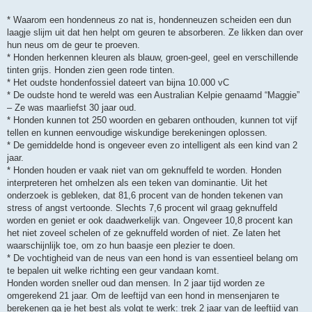
* Waarom een hondenneus zo nat is, hondenneuzen scheiden een dun
laagje slijm uit dat hen helpt om geuren te absorberen. Ze likken dan over
hun neus om de geur te proeven.
* Honden herkennen kleuren als blauw, groen-geel, geel en verschillende
tinten grijs. Honden zien geen rode tinten.
* Het oudste hondenfossiel dateert van bijna 10.000 vC
* De oudste hond te wereld was een Australian Kelpie genaamd “Maggie”
– Ze was maarliefst 30 jaar oud.
* Honden kunnen tot 250 woorden en gebaren onthouden, kunnen tot vijf
tellen en kunnen eenvoudige wiskundige berekeningen oplossen.
* De gemiddelde hond is ongeveer even zo intelligent als een kind van 2
jaar.
* Honden houden er vaak niet van om geknuffeld te worden. Honden
interpreteren het omhelzen als een teken van dominantie. Uit het
onderzoek is gebleken, dat 81,6 procent van de honden tekenen van
stress of angst vertoonde. Slechts 7,6 procent wil graag geknuffeld
worden en geniet er ook daadwerkelijk van. Ongeveer 10,8 procent kan
het niet zoveel schelen of ze geknuffeld worden of niet. Ze laten het
waarschijnlijk toe, om zo hun baasje een plezier te doen.
* De vochtigheid van de neus van een hond is van essentieel belang om
te bepalen uit welke richting een geur vandaan komt.
Honden worden sneller oud dan mensen. In 2 jaar tijd worden ze
omgerekend 21 jaar. Om de leeftijd van een hond in mensenjaren te
berekenen ga je het best als volgt te werk: trek 2 jaar van de leeftijd van