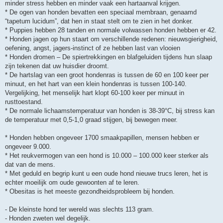
minder stress hebben en minder vaak een hartaanval krijgen.
* De ogen van honden bevatten een speciaal membraan, genaamd
“tapetum lucidum”, dat hen in staat stelt om te zien in het donker.
* Puppies hebben 28 tanden en normale volwassen honden hebben er 42.
* Honden jagen op hun staart om verschillende redenen: nieuwsgierigheid,
oefening, angst, jagers-instinct of ze hebben last van vlooien
* Honden dromen – De spiertrekkingen en blafgeluiden tijdens hun slaap
zijn tekenen dat uw huisdier droomt.
* De hartslag van een groot hondenras is tussen de 60 en 100 keer per
minuut, en het hart van een klein hondenras is tussen 100-140.
Vergelijking, het menselijk hart klopt 60-100 keer per minuut in
rusttoestand.
* De normale lichaamstemperatuur van honden is 38-39°C, bij stress kan
de temperatuur met 0,5-1,0 graad stijgen, bij bewegen meer.
* Honden hebben ongeveer 1700 smaakpapillen, mensen hebben er
ongeveer 9.000.
* Het reukvermogen van een hond is 10.000 – 100.000 keer sterker als
dat van de mens.
* Met geduld en begrip kunt u een oude hond nieuwe trucs leren, het is
echter moeilijk om oude gewoonten af te leren.
* Obesitas is het meeste gezondheidsprobleem bij honden.
- De kleinste hond ter wereld was slechts 113 gram.
- Honden zweten wel degelijk.