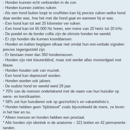
- Honden kunnen echt verbranden in de zon.
- Honden kunnen ziektes ruiken.
- Als een hond buiten loopt te snuffelen kan hij precies ruiken welke hond
daar eerder was, hoe het met die hond gaat en wanneer hij er was.
- Een hond kan tot wel 20 kilometer ver ruiken.
- Een hond kan tot 65 000 Hz horen, een mens van 20 hertz tot 20 kHz.
- De poedel en de border collie zijn de slimste honden ter wereld.
- Er zijn honden die kunnen koorddansen.
- Honden en katten begrijpen elkaar niet omdat hun non-verbale signalen
precies tegengesteld zijn.
- Er bestaan meer dan 350 hondenrassen.
- Honden zijn niet kleurenblind, maar ziet eerder alles mosterdgeel met
blauw.
- Honden houden ook van muziek.
- Een hond kan depressief worden.
- Honden worden ook jaloers.
- De oudste hond ter wereld werd 29 jaar.
* 70% van de mensen ondertekend met de naam van hun huisdier op
wens- en kerstkaarten.
* 58% zet hun huisdieren ook op gezinsfoto’s en vakantiefoto’s.
* Honden hebben geen “tijdsbesef” zoals bijvoorbeeld de mens, ze leven
in het hier en nu.
* Alleen mensen en honden hebben een prostaat.
* Alle honden zijn identiek in de anatomie – 321 botten en 42 permanente
tanden.