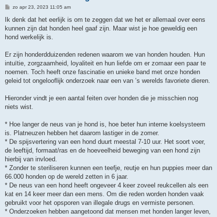
B
zo apr 23, 2023 11:05 am
e
r
Ik denk dat het eerlijk is om te zeggen dat we het er allemaal over eens
i
kunnen zijn dat honden heel gaaf zijn. Maar wist je hoe geweldig een
c
h
hond werkelijk is.
t
Er zijn honderdduizenden redenen waarom we van honden houden. Hun
intuïtie, zorgzaamheid, loyaliteit en hun liefde om er zomaar een paar te
noemen. Toch heeft onze fascinatie en unieke band met onze honden
geleid tot ongelooflijk onderzoek naar een van ’s werelds favoriete dieren.
Hieronder vindt je een aantal feiten over honden die je misschien nog
niets wist.
* Hoe langer de neus van je hond is, hoe beter hun interne koelsysteem
is. Platneuzen hebben het daarom lastiger in de zomer.
* De spijsvertering van een hond duurt meestal 7-10 uur. Het soort voer,
de leeftijd, formaat/ras en de hoeveelheid beweging van een hond zijn
hierbij van invloed.
* Zonder te steriliseren kunnen een teefje, reutje en hun puppies meer dan
66.000 honden op de wereld zetten in 6 jaar.
* De neus van een hond heeft ongeveer 4 keer zoveel reukcellen als een
kat en 14 keer meer dan een mens. Om die reden worden honden vaak
gebruikt voor het opsporen van illegale drugs en vermiste personen.
* Onderzoeken hebben aangetoond dat mensen met honden langer leven,