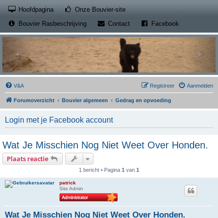
(Opens a new tab)
Hoofdpagina
Onze Bouvier-site
(Opens a new tab)
(Opens a new
Bouvier Rasbeschrijving
Contact
Facebook
V&A
Registreer
Aanmelden
Forumoverzicht
Bouvier algemeen
Gedrag en opvoeding
Login met je Facebook account
Wat Je Misschien Nog Niet Weet Over Honden.
Plaats reactie
1 bericht • Pagina
1
van
1
patrick
Site Admin
Wat Je Misschien Nog Niet Weet Over Honden.