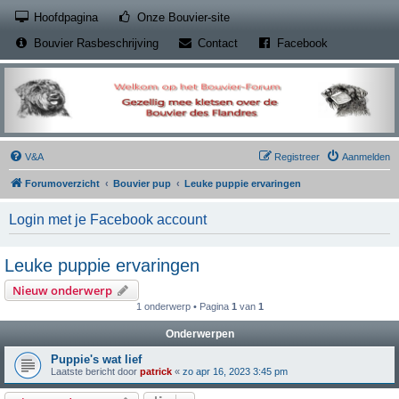
(Opens a new tab)
Hoofdpagina
Onze Bouvier-site
(Opens a new tab)
(Opens a new
Bouvier Rasbeschrijving
Contact
Facebook
V&A
Registreer
Aanmelden
Forumoverzicht
Bouvier pup
Leuke puppie ervaringen
Login met je Facebook account
Leuke puppie ervaringen
Nieuw onderwerp
1 onderwerp • Pagina
1
van
1
Onderwerpen
Puppie's wat lief
Laatste bericht door
patrick
«
zo apr 16, 2023 3:45 pm