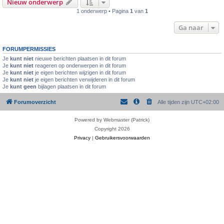
Nieuw onderwerp
1 onderwerp • Pagina
1
van
1
Ga naar
FORUMPERMISSIES
Je
kunt niet
nieuwe berichten plaatsen in dit forum
Je
kunt niet
reageren op onderwerpen in dit forum
Je
kunt niet
je eigen berichten wijzigen in dit forum
Je
kunt niet
je eigen berichten verwijderen in dit forum
Je
kunt geen
bijlagen plaatsen in dit forum
Forumoverzicht
Alle tijden zijn
UTC+02:00
Powered by Webmaster (Patrick)
Copyright 2026
Privacy
|
Gebruikersvoorwaarden