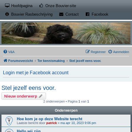
(Opens a new tab)
Hoofdpagina
Onze Bouvier-site
(Opens a new tab)
(Opens a new
Bouvier Rasbeschrijving
Contact
Facebook
V&A
Registreer
Aanmelden
Forumoverzicht
Ter kennismaking
Stel jezelf eens voor.
Login met je Facebook account
Stel jezelf eens voor.
Nieuw onderwerp
2 onderwerpen • Pagina
1
van
1
Onderwerpen
Hoe kom je op deze Website terecht
Laatste bericht door
patrick
«
ma apr 10, 2023 9:06 pm
Hallo wij zijn...