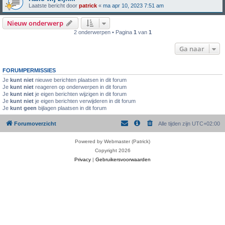
Laatste bericht door
patrick
«
ma apr 10, 2023 7:51 am
Nieuw onderwerp
2 onderwerpen • Pagina
1
van
1
Ga naar
FORUMPERMISSIES
Je
kunt niet
nieuwe berichten plaatsen in dit forum
Je
kunt niet
reageren op onderwerpen in dit forum
Je
kunt niet
je eigen berichten wijzigen in dit forum
Je
kunt niet
je eigen berichten verwijderen in dit forum
Je
kunt geen
bijlagen plaatsen in dit forum
Forumoverzicht
Alle tijden zijn
UTC+02:00
Powered by Webmaster (Patrick)
Copyright 2026
Privacy
|
Gebruikersvoorwaarden