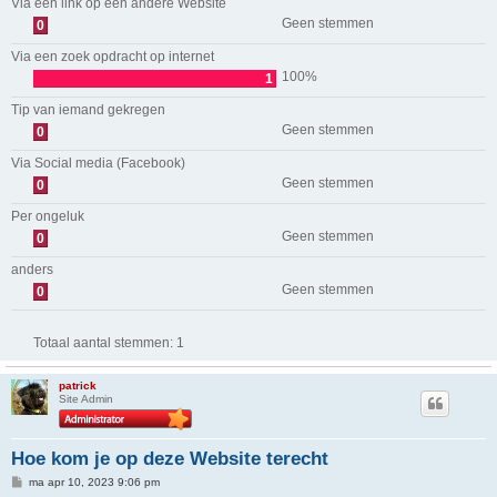
Via een link op een andere Website
Geen stemmen
0
Via een zoek opdracht op internet
100%
1
Tip van iemand gekregen
Geen stemmen
0
Via Social media (Facebook)
Geen stemmen
0
Per ongeluk
Geen stemmen
0
anders
Geen stemmen
0
Totaal aantal stemmen:
1
patrick
Site Admin
Hoe kom je op deze Website terecht
B
ma apr 10, 2023 9:06 pm
e