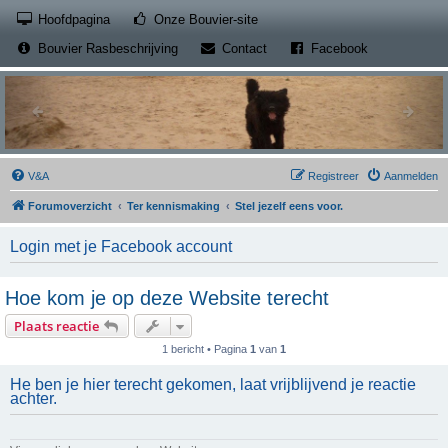
(Opens a new tab)
Hoofdpagina
Onze Bouvier-site
(Opens a new tab)
(Opens a new
Bouvier Rasbeschrijving
Contact
Facebook
V&A
Registreer
Aanmelden
Forumoverzicht
Ter kennismaking
Stel jezelf eens voor.
Login met je Facebook account
Hoe kom je op deze Website terecht
Plaats reactie
1 bericht • Pagina
1
van
1
He ben je hier terecht gekomen, laat vrijblijvend je reactie
achter.