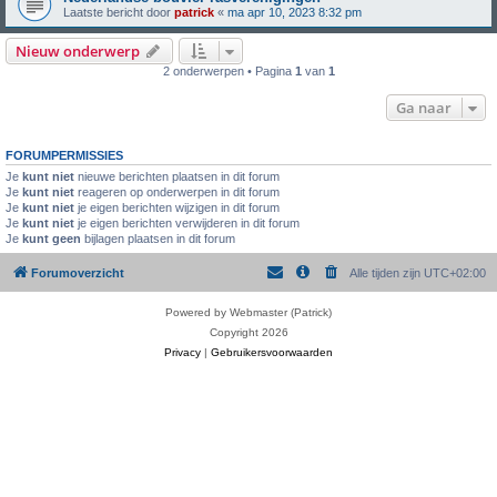
Laatste bericht door
patrick
«
ma apr 10, 2023 8:32 pm
Nieuw onderwerp
2 onderwerpen • Pagina
1
van
1
Ga naar
FORUMPERMISSIES
Je
kunt niet
nieuwe berichten plaatsen in dit forum
Je
kunt niet
reageren op onderwerpen in dit forum
Je
kunt niet
je eigen berichten wijzigen in dit forum
Je
kunt niet
je eigen berichten verwijderen in dit forum
Je
kunt geen
bijlagen plaatsen in dit forum
Forumoverzicht
Alle tijden zijn
UTC+02:00
Powered by Webmaster (Patrick)
Copyright 2026
Privacy
|
Gebruikersvoorwaarden