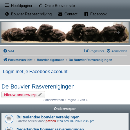
(Opens a new tab)
Hoofdpagina
Onze Bouvier-site
(Opens a new tab)
(Opens a new
Bouvier Rasbeschrijving
Contact
Facebook
V&A
Registreer
Aanmelden
Forumoverzicht
Bouvier algemeen
De Bouvier Rasverenigingen
Login met je Facebook account
De Bouvier Rasverenigingen
Nieuw onderwerp
2 onderwerpen • Pagina
1
van
1
Onderwerpen
Buitenlandse bouvier verenigingen
Laatste bericht door
patrick
«
za nov 04, 2023 2:45 pm
Nederlandse bouvier rasverenigingen