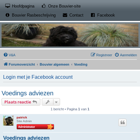
(Opens a new tab)
Hoofdpagina
Onze Bouvier-site
(Opens a new tab)
(Opens a new
Bouvier Rasbeschrijving
Contact
Facebook
V&A
Registreer
Aanmelden
Forumoverzicht
Bouvier algemeen
Voeding
Login met je Facebook account
Voedings adviezen
Plaats reactie
1 bericht • Pagina
1
van
1
patrick
Site Admin
Voedings adviezen