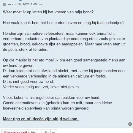
B
zo apr 16, 2023 3:40 pm
e
r
Waar moet ik op letten bij het voeren van mijn hond?
i
c
h
Hoe vaak kan ik hem het beste eten geven en mag hij tussendoortjes?
t
Honden zijn van naturen vleeseters, maar kunnen ook prima licht
verteerbare producten van plantaardige oorsprong eten, zoals gekookte
groenten, brood, gekookte rijst en aardappelen. Maar mee laten eten uit
de pot is sterk af te raden.
Op die manier is het erg moeilijk om een goed samengesteld menu aan
uw hond te geven.
Dit kan leiden tot een afwijkend skelet, met name bij jonge honden door
een verkeerde verhouding in de mineralen calcium en fosfor.
Dit is niet goed voor uw hond.
Verder voorzichtig met vet, liever niet geven.
Vlees koken is als regel beter dan bakken voor uw hond.
Goede alternatieven zijn (gekookt) hart en milt, maar een kleine
hoeveelheid spiervlees kan prima worden gevoerd.
Meer tips en of ideeën zijn altijd welkom.
Plaats reactie