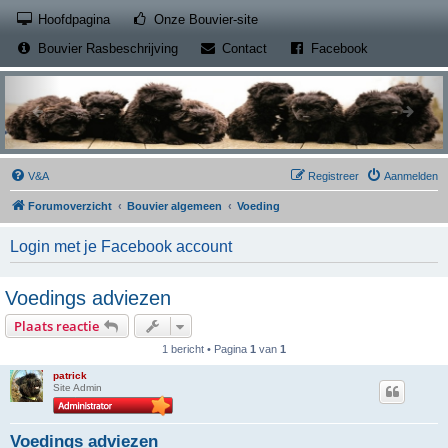
(Opens a new tab)
Hoofdpagina
Onze Bouvier-site
(Opens a new tab)
(Opens a new
Bouvier Rasbeschrijving
Contact
Facebook
V&A
Registreer
Aanmelden
Forumoverzicht
Bouvier algemeen
Voeding
Login met je Facebook account
Voedings adviezen
Plaats reactie
1 bericht • Pagina
1
van
1
patrick
Site Admin
Voedings adviezen