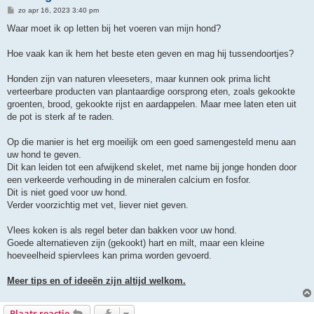
B
zo apr 16, 2023 3:40 pm
e
r
Waar moet ik op letten bij het voeren van mijn hond?
i
c
h
Hoe vaak kan ik hem het beste eten geven en mag hij tussendoortjes?
t
Honden zijn van naturen vleeseters, maar kunnen ook prima licht
verteerbare producten van plantaardige oorsprong eten, zoals gekookte
groenten, brood, gekookte rijst en aardappelen. Maar mee laten eten uit
de pot is sterk af te raden.
Op die manier is het erg moeilijk om een goed samengesteld menu aan
uw hond te geven.
Dit kan leiden tot een afwijkend skelet, met name bij jonge honden door
een verkeerde verhouding in de mineralen calcium en fosfor.
Dit is niet goed voor uw hond.
Verder voorzichtig met vet, liever niet geven.
Vlees koken is als regel beter dan bakken voor uw hond.
Goede alternatieven zijn (gekookt) hart en milt, maar een kleine
hoeveelheid spiervlees kan prima worden gevoerd.
Meer tips en of ideeën zijn altijd welkom.
Plaats reactie