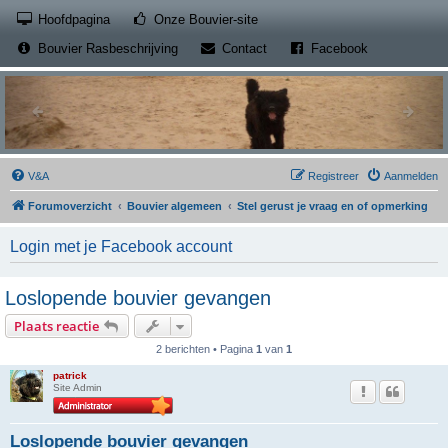
(Opens a new tab)
Hoofdpagina
Onze Bouvier-site
(Opens a new tab)
(Opens a new
Bouvier Rasbeschrijving
Contact
Facebook
V&A
Registreer
Aanmelden
Forumoverzicht
Bouvier algemeen
Stel gerust je vraag en of opmerking
Login met je Facebook account
Loslopende bouvier gevangen
Plaats reactie
2 berichten • Pagina
1
van
1
patrick
Site Admin
Loslopende bouvier gevangen