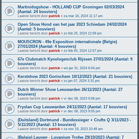
Martinidogshow - HOLLAND CUP Groningen 02/03/2024
(Aantal: 24 bouviers)
Laatste bericht door
patrick
«
za mar 16, 2024 11:17 am
Open Show Hond van het jaar 2023 Schiedam 24/02/2024
(Aantal: 5 bouviers)
Laatste bericht door
patrick
«
zo feb 25, 2024 12:09 pm
MOUSCRON - 49e Exposition internationale (Belgie)
27/01/2024 (Aantal: 4 bouviers)
Laatste bericht door
patrick
«
zo feb 04, 2024 12:57 pm
67e Clubmatch Kynologenclub Rijssen 27/01/2024 (Aantal: 9
bouviers)
Laatste bericht door
patrick
«
wo jan 31, 2024 8:04 pm
Kerstshow 2023 Gorinchem 10/12/2023 (Aantal: 21 bouviers)
Laatste bericht door
patrick
«
zo jan 07, 2024 3:31 pm
Dutch Winner Show Leeuwarden 26/11/2023 (Aantal: 27
bouviers)
Laatste bericht door
patrick
«
vr dec 08, 2023 9:08 pm
Fryslan Cup Leeuwarden 24/11/2023 (Aantal: 17 bouviers)
Laatste bericht door
patrick
«
vr dec 08, 2023 9:05 pm
(Duitsland) Dortmund - Bundessieger + Crufts Q 3/11/2023 -
5/11/2023 (Aantal: 13 bouviers)
Laatste bericht door
patrick
«
za nov 18, 2023 10:48 am
(Belgie) Leuven - Lovanium Trofee 29/10/2023 (Aantal: 7