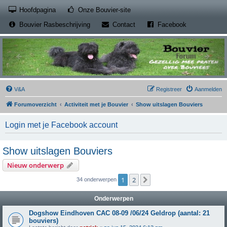
(Opens a new tab)
Hoofdpagina
Onze Bouvier-site
(Opens a new tab)
(Opens a new
Bouvier Rasbeschrijving
Contact
Facebook
V&A
Registreer
Aanmelden
Forumoverzicht
Activiteit met je Bouvier
Show uitslagen Bouviers
Login met je Facebook account
Show uitslagen Bouviers
Nieuw onderwerp
1
2
Volgende
34 onderwerpen
Onderwerpen
Dogshow Eindhoven CAC 08-09 /06/24 Geldrop (aantal: 21
bouviers)