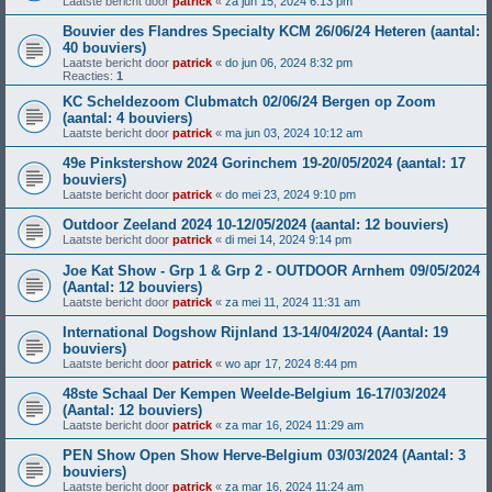
Laatste bericht door
patrick
«
za jun 15, 2024 6:13 pm
Bouvier des Flandres Specialty KCM 26/06/24 Heteren (aantal:
40 bouviers)
Laatste bericht door
patrick
«
do jun 06, 2024 8:32 pm
Reacties:
1
KC Scheldezoom Clubmatch 02/06/24 Bergen op Zoom
(aantal: 4 bouviers)
Laatste bericht door
patrick
«
ma jun 03, 2024 10:12 am
49e Pinkstershow 2024 Gorinchem 19-20/05/2024 (aantal: 17
bouviers)
Laatste bericht door
patrick
«
do mei 23, 2024 9:10 pm
Outdoor Zeeland 2024 10-12/05/2024 (aantal: 12 bouviers)
Laatste bericht door
patrick
«
di mei 14, 2024 9:14 pm
Joe Kat Show - Grp 1 & Grp 2 - OUTDOOR Arnhem 09/05/2024
(Aantal: 12 bouviers)
Laatste bericht door
patrick
«
za mei 11, 2024 11:31 am
International Dogshow Rijnland 13-14/04/2024 (Aantal: 19
bouviers)
Laatste bericht door
patrick
«
wo apr 17, 2024 8:44 pm
48ste Schaal Der Kempen Weelde-Belgium 16-17/03/2024
(Aantal: 12 bouviers)
Laatste bericht door
patrick
«
za mar 16, 2024 11:29 am
PEN Show Open Show Herve-Belgium 03/03/2024 (Aantal: 3
bouviers)
Laatste bericht door
patrick
«
za mar 16, 2024 11:24 am