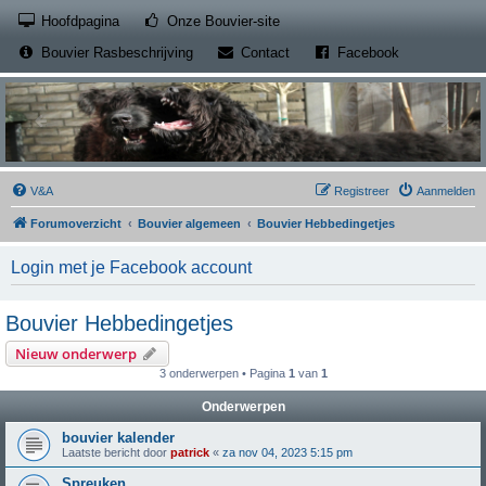
(Opens a new tab)
Hoofdpagina
Onze Bouvier-site
(Opens a new tab)
(Opens a new
Bouvier Rasbeschrijving
Contact
Facebook
V&A
Registreer
Aanmelden
Forumoverzicht
Bouvier algemeen
Bouvier Hebbedingetjes
Login met je Facebook account
Bouvier Hebbedingetjes
Nieuw onderwerp
3 onderwerpen • Pagina
1
van
1
Onderwerpen
bouvier kalender
Laatste bericht door
patrick
«
za nov 04, 2023 5:15 pm
Spreuken