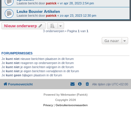
Laatste bericht door
patrick
«
vr apr 28, 2023 2:54 pm
Leuke Bouvier Artikelen
Laatste bericht door
patrick
«
zo apr 23, 2023 12:30 pm
Nieuw onderwerp
3 onderwerpen • Pagina
1
van
1
Ga naar
FORUMPERMISSIES
Je
kunt niet
nieuwe berichten plaatsen in dit forum
Je
kunt niet
reageren op onderwerpen in dit forum
Je
kunt niet
je eigen berichten wijzigen in dit forum
Je
kunt niet
je eigen berichten verwijderen in dit forum
Je
kunt geen
bijlagen plaatsen in dit forum
Forumoverzicht
Alle tijden zijn
UTC+02:00
Powered by Webmaster (Patrick)
Copyright 2026
Privacy
|
Gebruikersvoorwaarden