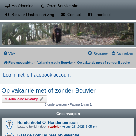
(Opens a new tab)
Hoofdpagina
Onze Bouvier-site
(Opens a new tab)
(Opens a new
Bouvier Rasbeschrijving
Contact
Facebook
V&A
Registreer
Aanmelden
Forumoverzicht
Vakantie met je Bouvier
Op vakantie met of zonder Bouvier
Login met je Facebook account
Op vakantie met of zonder Bouvier
Nieuw onderwerp
2 onderwerpen • Pagina
1
van
1
Onderwerpen
Hondenhotel Of Hondenpension
Laatste bericht door
patrick
«
vr apr 28, 2023 3:05 pm
Gaat de Bouvier mee op vakantie