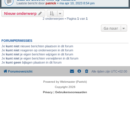
Laatste bericht door
patrick
«
ma apr 10, 2023 8:54 pm
Nieuw onderwerp
2 onderwerpen • Pagina
1
van
1
Ga naar
FORUMPERMISSIES
Je
kunt niet
nieuwe berichten plaatsen in dit forum
Je
kunt niet
reageren op onderwerpen in dit forum
Je
kunt niet
je eigen berichten wijzigen in dit forum
Je
kunt niet
je eigen berichten verwijderen in dit forum
Je
kunt geen
bijlagen plaatsen in dit forum
Forumoverzicht
Alle tijden zijn
UTC+02:00
Powered by Webmaster (Patrick)
Copyright 2026
Privacy
|
Gebruikersvoorwaarden