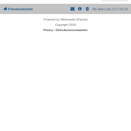
Forumoverzicht
Alle tijden zijn
UTC+02:00
Powered by Webmaster (Patrick)
Copyright 2026
Privacy
|
Gebruikersvoorwaarden