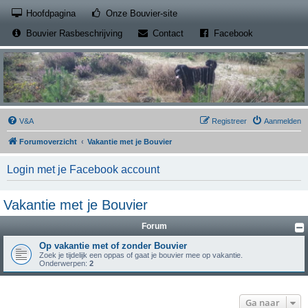
(Opens a new tab)
Hoofdpagina
Onze Bouvier-site
(Opens a new tab)
(Opens a new
Bouvier Rasbeschrijving
Contact
Facebook
V&A
Registreer
Aanmelden
Forumoverzicht
Vakantie met je Bouvier
Login met je Facebook account
Vakantie met je Bouvier
Forum
Op vakantie met of zonder Bouvier
Zoek je tijdelijk een oppas of gaat je bouvier mee op vakantie.
Onderwerpen:
2
Ga naar