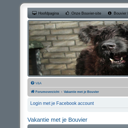
(Opens a new ta
Hoofdpagina
Onze Bouvier-site
Bouvier 
V&A
Forumoverzicht
Vakantie met je Bouvier
Login met je Facebook account
Vakantie met je Bouvier