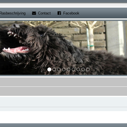
b)
(Opens a new tab)
(Opens a new tab)
Rasbeschrijving
Contact
Facebook