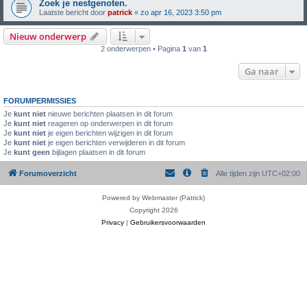
Zoek je nestgenoten.
Laatste bericht door
patrick
«
zo apr 16, 2023 3:50 pm
Nieuw onderwerp
2 onderwerpen • Pagina
1
van
1
Ga naar
FORUMPERMISSIES
Je
kunt niet
nieuwe berichten plaatsen in dit forum
Je
kunt niet
reageren op onderwerpen in dit forum
Je
kunt niet
je eigen berichten wijzigen in dit forum
Je
kunt niet
je eigen berichten verwijderen in dit forum
Je
kunt geen
bijlagen plaatsen in dit forum
Forumoverzicht
Alle tijden zijn
UTC+02:00
Powered by Webmaster (Patrick)
Copyright 2026
Privacy
|
Gebruikersvoorwaarden