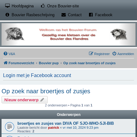
(Opens a new tab)
Hoofdpagina
Onze Bouvier-site
(Opens a new tab)
(Opens a new
Bouvier Rasbeschrijving
Contact
Facebook
V&A
Registreer
Aanmelden
Forumoverzicht
Bouvier pup
Op zoek naar broertjes of zusjes
Login met je Facebook account
Op zoek naar broertjes of zusjes
Nieuw onderwerp
2 onderwerpen • Pagina
1
van
1
Onderwerpen
broertjes en zusjes van DIVA OF SJO-WHO-SJI-BIB
Laatste bericht door
patrick
«
vr mei 10, 2024 9:23 pm
Reacties:
2