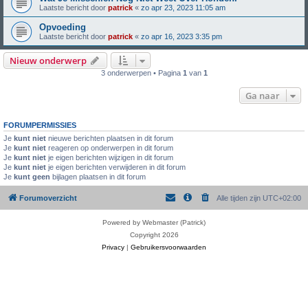
Laatste bericht door
patrick
«
zo apr 23, 2023 11:05 am
Opvoeding
Laatste bericht door
patrick
«
zo apr 16, 2023 3:35 pm
Nieuw onderwerp
3 onderwerpen • Pagina
1
van
1
Ga naar
FORUMPERMISSIES
Je
kunt niet
nieuwe berichten plaatsen in dit forum
Je
kunt niet
reageren op onderwerpen in dit forum
Je
kunt niet
je eigen berichten wijzigen in dit forum
Je
kunt niet
je eigen berichten verwijderen in dit forum
Je
kunt geen
bijlagen plaatsen in dit forum
Forumoverzicht
Alle tijden zijn
UTC+02:00
Powered by Webmaster (Patrick)
Copyright 2026
Privacy
|
Gebruikersvoorwaarden