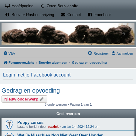
(Opens a new tab)
Hoofdpagina
Onze Bouvier-site
(Opens a new tab)
(Opens a new
Bouvier Rasbeschrijving
Contact
Facebook
V&A
Registreer
Aanmelden
Forumoverzicht
Bouvier algemeen
Gedrag en opvoeding
Login met je Facebook account
Gedrag en opvoeding
Nieuw onderwerp
3 onderwerpen • Pagina
1
van
1
Onderwerpen
Puppy cursus
Laatste bericht door
patrick
«
zo jan 14, 2024 12:24 pm
Wat Je Misschien Nog Niet Weet Over Honden.