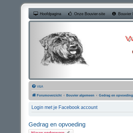
(Opens a new ta
Hoofdpagina
Onze Bouvier-site
Bouvier 
V&A
Forumoverzicht
Bouvier algemeen
Gedrag en opvoeding
Login met je Facebook account
Gedrag en opvoeding
Nieuw onderwerp