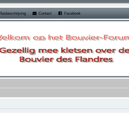
b)
(Opens a new tab)
(Opens a new tab)
Rasbeschrijving
Contact
Facebook