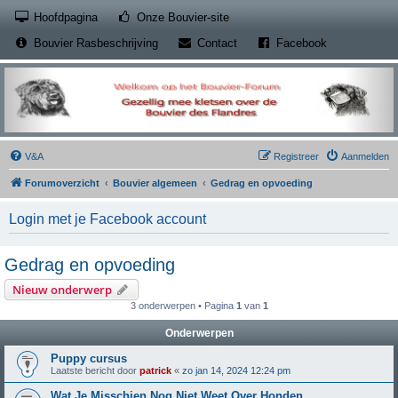
(Opens a new tab)
Hoofdpagina
Onze Bouvier-site
(Opens a new tab)
(Opens a new
Bouvier Rasbeschrijving
Contact
Facebook
V&A
Registreer
Aanmelden
Forumoverzicht
Bouvier algemeen
Gedrag en opvoeding
Login met je Facebook account
Gedrag en opvoeding
Nieuw onderwerp
3 onderwerpen • Pagina
1
van
1
Onderwerpen
Puppy cursus
Laatste bericht door
patrick
«
zo jan 14, 2024 12:24 pm
Wat Je Misschien Nog Niet Weet Over Honden.