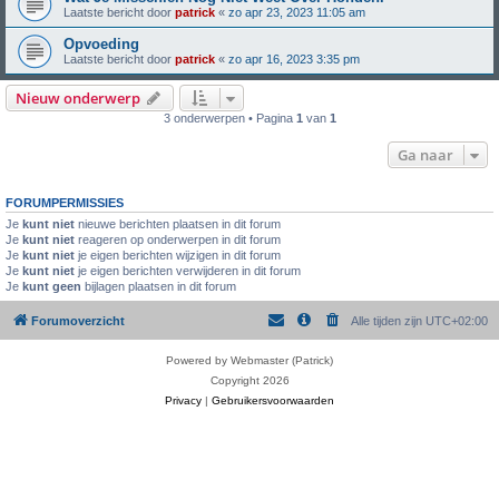
Laatste bericht door
patrick
«
zo apr 23, 2023 11:05 am
Opvoeding
Laatste bericht door
patrick
«
zo apr 16, 2023 3:35 pm
Nieuw onderwerp
3 onderwerpen • Pagina
1
van
1
Ga naar
FORUMPERMISSIES
Je
kunt niet
nieuwe berichten plaatsen in dit forum
Je
kunt niet
reageren op onderwerpen in dit forum
Je
kunt niet
je eigen berichten wijzigen in dit forum
Je
kunt niet
je eigen berichten verwijderen in dit forum
Je
kunt geen
bijlagen plaatsen in dit forum
Forumoverzicht
Alle tijden zijn
UTC+02:00
Powered by Webmaster (Patrick)
Copyright 2026
Privacy
|
Gebruikersvoorwaarden