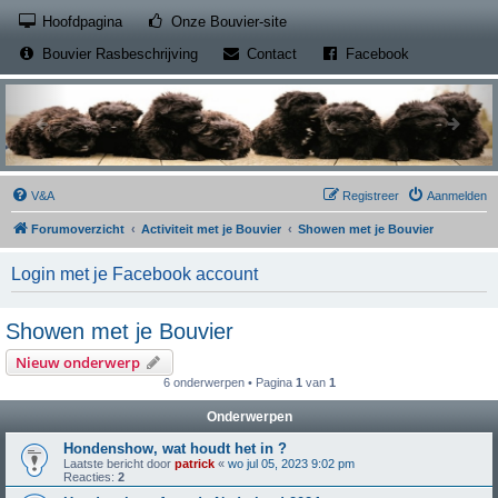
(Opens a new tab)
Hoofdpagina
Onze Bouvier-site
(Opens a new tab)
(Opens a new
Bouvier Rasbeschrijving
Contact
Facebook
V&A
Registreer
Aanmelden
Forumoverzicht
Activiteit met je Bouvier
Showen met je Bouvier
Login met je Facebook account
Showen met je Bouvier
Nieuw onderwerp
6 onderwerpen • Pagina
1
van
1
Onderwerpen
Hondenshow, wat houdt het in ?
Laatste bericht door
patrick
«
wo jul 05, 2023 9:02 pm
Reacties:
2