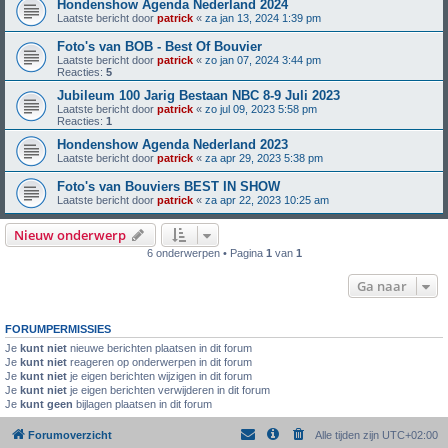
Hondenshow Agenda Nederland 2024
Laatste bericht door
patrick
«
za jan 13, 2024 1:39 pm
Foto's van BOB - Best Of Bouvier
Laatste bericht door
patrick
«
zo jan 07, 2024 3:44 pm
Reacties:
5
Jubileum 100 Jarig Bestaan NBC 8-9 Juli 2023
Laatste bericht door
patrick
«
zo jul 09, 2023 5:58 pm
Reacties:
1
Hondenshow Agenda Nederland 2023
Laatste bericht door
patrick
«
za apr 29, 2023 5:38 pm
Foto's van Bouviers BEST IN SHOW
Laatste bericht door
patrick
«
za apr 22, 2023 10:25 am
Nieuw onderwerp
6 onderwerpen • Pagina
1
van
1
Ga naar
FORUMPERMISSIES
Je
kunt niet
nieuwe berichten plaatsen in dit forum
Je
kunt niet
reageren op onderwerpen in dit forum
Je
kunt niet
je eigen berichten wijzigen in dit forum
Je
kunt niet
je eigen berichten verwijderen in dit forum
Je
kunt geen
bijlagen plaatsen in dit forum
Forumoverzicht
Alle tijden zijn
UTC+02:00