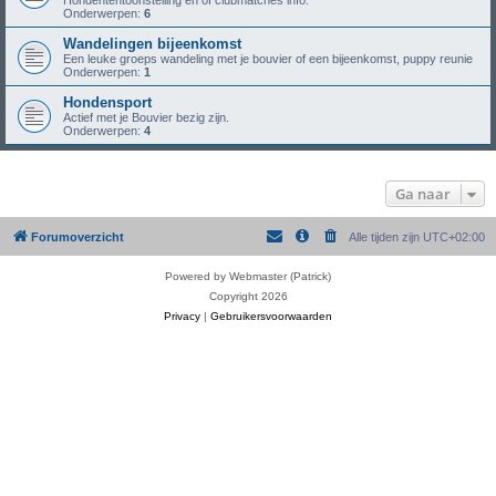
Hondententoonstelling en of clubmatches info.
Onderwerpen:
6
Wandelingen bijeenkomst
Een leuke groeps wandeling met je bouvier of een bijeenkomst, puppy reunie
Onderwerpen:
1
Hondensport
Actief met je Bouvier bezig zijn.
Onderwerpen:
4
Ga naar
Forumoverzicht
Alle tijden zijn
UTC+02:00
Powered by Webmaster (Patrick)
Copyright 2026
Privacy
|
Gebruikersvoorwaarden