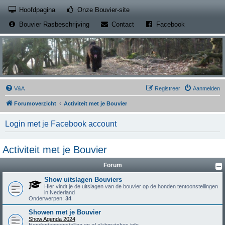
(Opens a new tab)
Hoofdpagina
Onze Bouvier-site
(Opens a new tab)
(Opens a new
Bouvier Rasbeschrijving
Contact
Facebook
V&A
Registreer
Aanmelden
Forumoverzicht
Activiteit met je Bouvier
Login met je Facebook account
Activiteit met je Bouvier
Forum
Show uitslagen Bouviers
Hier vindt je de uitslagen van de bouvier op de honden tentoonstellingen
in Nederland
Onderwerpen:
34
Showen met je Bouvier
Show Agenda 2024