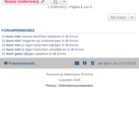
Nieuw onderwerp
1 onderwerp • Pagina
1
van
1
Ga naar
FORUMPERMISSIES
Je
kunt niet
nieuwe berichten plaatsen in dit forum
Je
kunt niet
reageren op onderwerpen in dit forum
Je
kunt niet
je eigen berichten wijzigen in dit forum
Je
kunt niet
je eigen berichten verwijderen in dit forum
Je
kunt geen
bijlagen plaatsen in dit forum
Forumoverzicht
Alle tijden zijn
UTC+02:00
Powered by Webmaster (Patrick)
Copyright 2026
Privacy
|
Gebruikersvoorwaarden