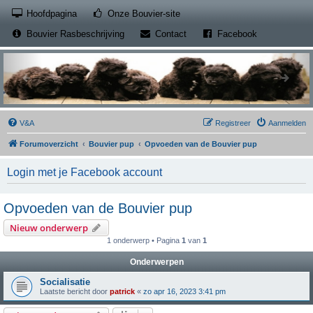
(Opens a new tab)
Hoofdpagina
Onze Bouvier-site
(Opens a new tab)
(Opens a new
Bouvier Rasbeschrijving
Contact
Facebook
V&A
Registreer
Aanmelden
Forumoverzicht
Bouvier pup
Opvoeden van de Bouvier pup
Login met je Facebook account
Opvoeden van de Bouvier pup
Nieuw onderwerp
1 onderwerp • Pagina
1
van
1
Onderwerpen
Socialisatie
Laatste bericht door
patrick
«
zo apr 16, 2023 3:41 pm