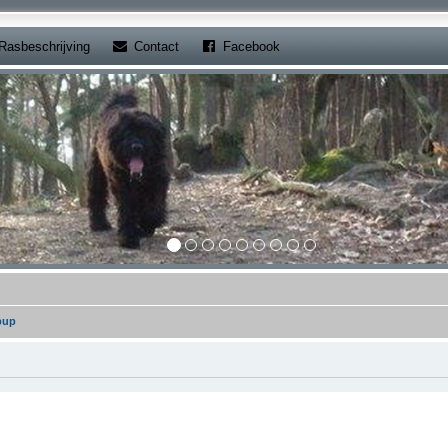
b)
(Opens a new tab)
(Opens a new tab)
Rasbeschrijving
Contact
Facebook
pup