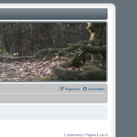
Registreer
Aanmelden
1 onderwerp • Pagina
1
van
1