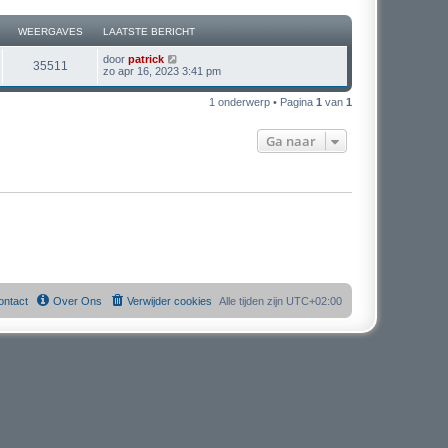
WEERGAVES
LAATSTE BERICHT
L
door
patrick
W
35511
a
zo apr 16, 2023 3:41 pm
a
e
t
1 onderwerp • Pagina
1
van
1
s
e
t
e
Ga naar
r
b
e
r
g
i
c
a
h
t
v
e
s
ontact
Over Ons
Verwijder cookies
Alle tijden zijn
UTC+02:00