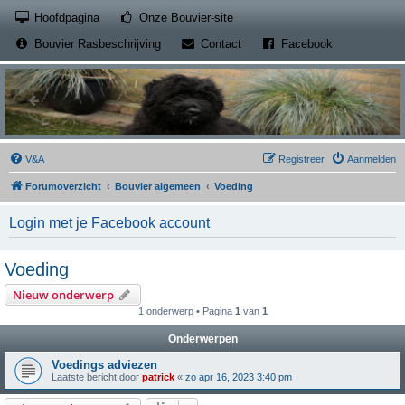
(Opens a new tab)
Hoofdpagina
Onze Bouvier-site
(Opens a new tab)
(Opens a new
Bouvier Rasbeschrijving
Contact
Facebook
V&A
Registreer
Aanmelden
Forumoverzicht
Bouvier algemeen
Voeding
Login met je Facebook account
Voeding
Nieuw onderwerp
1 onderwerp • Pagina
1
van
1
Onderwerpen
Voedings adviezen
Laatste bericht door
patrick
«
zo apr 16, 2023 3:40 pm