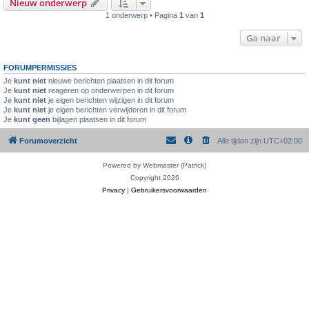
Nieuw onderwerp
1 onderwerp • Pagina
1
van
1
Ga naar
FORUMPERMISSIES
Je
kunt niet
nieuwe berichten plaatsen in dit forum
Je
kunt niet
reageren op onderwerpen in dit forum
Je
kunt niet
je eigen berichten wijzigen in dit forum
Je
kunt niet
je eigen berichten verwijderen in dit forum
Je
kunt geen
bijlagen plaatsen in dit forum
Forumoverzicht
Alle tijden zijn
UTC+02:00
Powered by Webmaster (Patrick)
Copyright 2026
Privacy
|
Gebruikersvoorwaarden