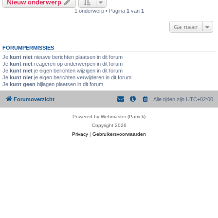
Nieuw onderwerp
1 onderwerp • Pagina
1
van
1
Ga naar
FORUMPERMISSIES
Je
kunt niet
nieuwe berichten plaatsen in dit forum
Je
kunt niet
reageren op onderwerpen in dit forum
Je
kunt niet
je eigen berichten wijzigen in dit forum
Je
kunt niet
je eigen berichten verwijderen in dit forum
Je
kunt geen
bijlagen plaatsen in dit forum
Forumoverzicht
Alle tijden zijn
UTC+02:00
Powered by Webmaster (Patrick)
Copyright 2026
Privacy
|
Gebruikersvoorwaarden