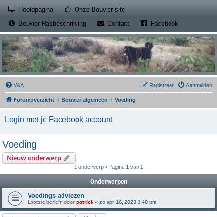
(Opens a new tab)
Hoofdpagina
Onze Bouvier-site
(Opens a new tab)
(Opens a new
Bouvier Rasbeschrijving
Contact
Facebook
V&A
Registreer
Aanmelden
Forumoverzicht
Bouvier algemeen
Voeding
Login met je Facebook account
Voeding
Nieuw onderwerp
1 onderwerp • Pagina
1
van
1
Onderwerpen
Voedings adviezen
Laatste bericht door
patrick
«
zo apr 16, 2023 3:40 pm