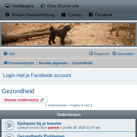
(Opens a new tab)
Hoofdpagina
Onze Bouvier-site
(Opens a new tab)
(Opens a new
Bouvier Rasbeschrijving
Contact
Facebook
V&A
Registreer
Aanmelden
Forumoverzicht
Bouvier algemeen
Gezondheid
Login met je Facebook account
Gezondheid
Nieuw onderwerp
2 onderwerpen • Pagina
1
van
1
Onderwerpen
Epilepsie bij je bouvier
Laatste bericht door
patrick
«
zo feb 18, 2024 11:47 am
Gezondheids Problemen