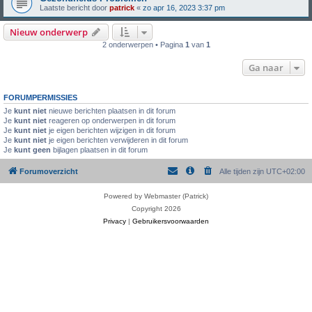
Laatste bericht door
patrick
«
zo apr 16, 2023 3:37 pm
Nieuw onderwerp
2 onderwerpen • Pagina
1
van
1
Ga naar
FORUMPERMISSIES
Je
kunt niet
nieuwe berichten plaatsen in dit forum
Je
kunt niet
reageren op onderwerpen in dit forum
Je
kunt niet
je eigen berichten wijzigen in dit forum
Je
kunt niet
je eigen berichten verwijderen in dit forum
Je
kunt geen
bijlagen plaatsen in dit forum
Forumoverzicht
Alle tijden zijn
UTC+02:00
Powered by Webmaster (Patrick)
Copyright 2026
Privacy
|
Gebruikersvoorwaarden