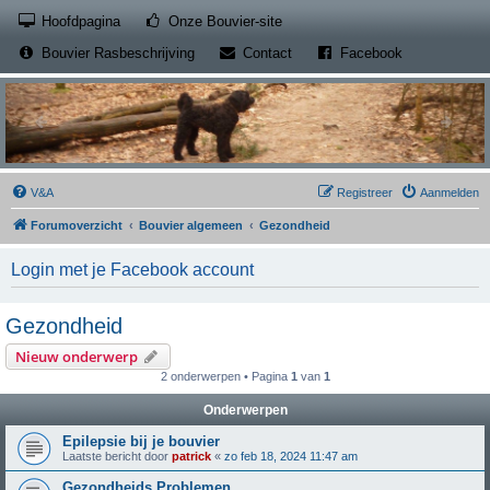
(Opens a new tab)
Hoofdpagina
Onze Bouvier-site
(Opens a new tab)
(Opens a new
Bouvier Rasbeschrijving
Contact
Facebook
V&A
Registreer
Aanmelden
Forumoverzicht
Bouvier algemeen
Gezondheid
Login met je Facebook account
Gezondheid
Nieuw onderwerp
2 onderwerpen • Pagina
1
van
1
Onderwerpen
Epilepsie bij je bouvier
Laatste bericht door
patrick
«
zo feb 18, 2024 11:47 am
Gezondheids Problemen