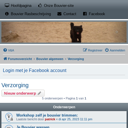
(Opens a new tab)
Hoofdpagina
Onze Bouvier-site
(Opens a new tab)
(Opens a new
Bouvier Rasbeschrijving
Contact
Facebook
V&A
Registreer
Aanmelden
Forumoverzicht
Bouvier algemeen
Verzorging
Login met je Facebook account
Verzorging
Nieuw onderwerp
5 onderwerpen • Pagina
1
van
1
Onderwerpen
Workshop zelf je bouvier trimmen:
Laatste bericht door
patrick
«
di apr 25, 2023 11:11 pm
Je Bouvier wassen