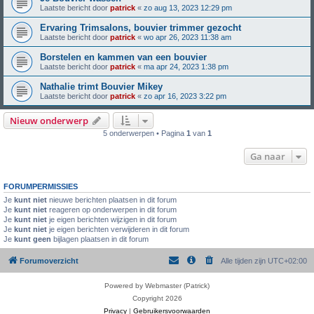
Laatste bericht door
patrick
«
zo aug 13, 2023 12:29 pm
Ervaring Trimsalons, bouvier trimmer gezocht
Laatste bericht door
patrick
«
wo apr 26, 2023 11:38 am
Borstelen en kammen van een bouvier
Laatste bericht door
patrick
«
ma apr 24, 2023 1:38 pm
Nathalie trimt Bouvier Mikey
Laatste bericht door
patrick
«
zo apr 16, 2023 3:22 pm
Nieuw onderwerp
5 onderwerpen • Pagina
1
van
1
Ga naar
FORUMPERMISSIES
Je
kunt niet
nieuwe berichten plaatsen in dit forum
Je
kunt niet
reageren op onderwerpen in dit forum
Je
kunt niet
je eigen berichten wijzigen in dit forum
Je
kunt niet
je eigen berichten verwijderen in dit forum
Je
kunt geen
bijlagen plaatsen in dit forum
Forumoverzicht
Alle tijden zijn
UTC+02:00
Powered by Webmaster (Patrick)
Copyright 2026
Privacy
|
Gebruikersvoorwaarden