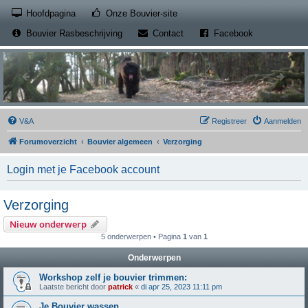
(Opens a new tab)
Hoofdpagina
Onze Bouvier-site
(Opens a new tab)
(Opens a new
Bouvier Rasbeschrijving
Contact
Facebook
V&A
Registreer
Aanmelden
Forumoverzicht
Bouvier algemeen
Verzorging
Login met je Facebook account
Verzorging
Nieuw onderwerp
5 onderwerpen • Pagina
1
van
1
Onderwerpen
Workshop zelf je bouvier trimmen:
Laatste bericht door
patrick
«
di apr 25, 2023 11:11 pm
Je Bouvier wassen