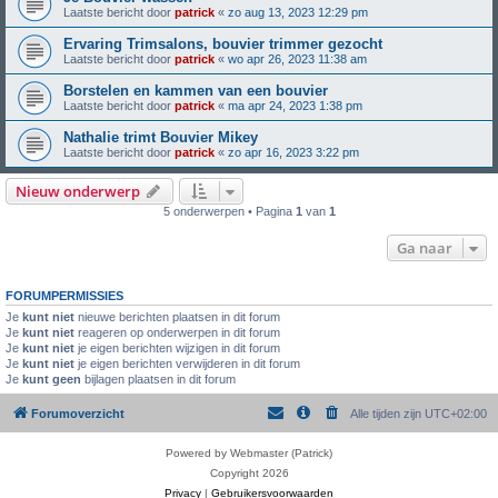
Laatste bericht door
patrick
«
zo aug 13, 2023 12:29 pm
Ervaring Trimsalons, bouvier trimmer gezocht
Laatste bericht door
patrick
«
wo apr 26, 2023 11:38 am
Borstelen en kammen van een bouvier
Laatste bericht door
patrick
«
ma apr 24, 2023 1:38 pm
Nathalie trimt Bouvier Mikey
Laatste bericht door
patrick
«
zo apr 16, 2023 3:22 pm
Nieuw onderwerp
5 onderwerpen • Pagina
1
van
1
Ga naar
FORUMPERMISSIES
Je
kunt niet
nieuwe berichten plaatsen in dit forum
Je
kunt niet
reageren op onderwerpen in dit forum
Je
kunt niet
je eigen berichten wijzigen in dit forum
Je
kunt niet
je eigen berichten verwijderen in dit forum
Je
kunt geen
bijlagen plaatsen in dit forum
Forumoverzicht
Alle tijden zijn
UTC+02:00
Powered by Webmaster (Patrick)
Copyright 2026
Privacy
|
Gebruikersvoorwaarden