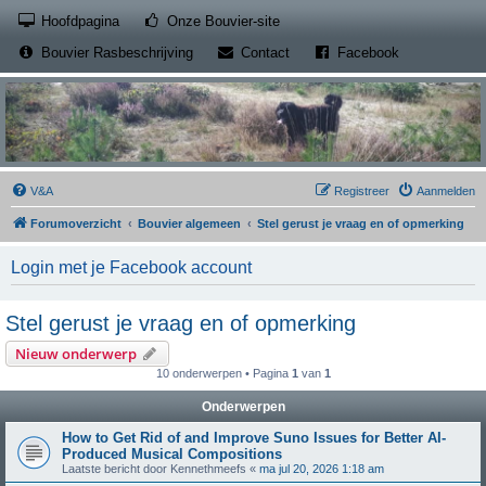
(Opens a new tab)
Hoofdpagina
Onze Bouvier-site
(Opens a new tab)
(Opens a new
Bouvier Rasbeschrijving
Contact
Facebook
V&A
Registreer
Aanmelden
Forumoverzicht
Bouvier algemeen
Stel gerust je vraag en of opmerking
Login met je Facebook account
Stel gerust je vraag en of opmerking
Nieuw onderwerp
10 onderwerpen • Pagina
1
van
1
Onderwerpen
How to Get Rid of and Improve Suno Issues for Better AI-
Produced Musical Compositions
Laatste bericht door
Kennethmeefs
«
ma jul 20, 2026 1:18 am