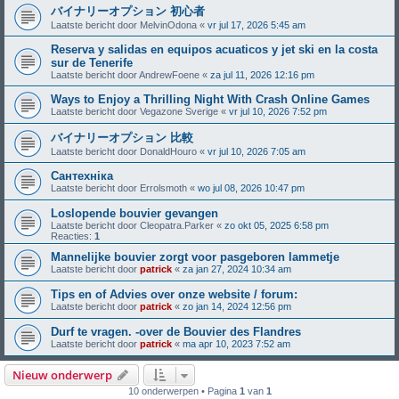
バイナリーオプション 初心者
Laatste bericht door
MelvinOdona
«
vr jul 17, 2026 5:45 am
Reserva y salidas en equipos acuaticos y jet ski en la costa
sur de Tenerife
Laatste bericht door
AndrewFoene
«
za jul 11, 2026 12:16 pm
Ways to Enjoy a Thrilling Night With Crash Online Games
Laatste bericht door
Vegazone Sverige
«
vr jul 10, 2026 7:52 pm
バイナリーオプション 比較
Laatste bericht door
DonaldHouro
«
vr jul 10, 2026 7:05 am
Сантехніка
Laatste bericht door
Errolsmoth
«
wo jul 08, 2026 10:47 pm
Loslopende bouvier gevangen
Laatste bericht door
Cleopatra.Parker
«
zo okt 05, 2025 6:58 pm
Reacties:
1
Mannelijke bouvier zorgt voor pasgeboren lammetje
Laatste bericht door
patrick
«
za jan 27, 2024 10:34 am
Tips en of Advies over onze website / forum:
Laatste bericht door
patrick
«
zo jan 14, 2024 12:56 pm
Durf te vragen. -over de Bouvier des Flandres
Laatste bericht door
patrick
«
ma apr 10, 2023 7:52 am
Nieuw onderwerp
10 onderwerpen • Pagina
1
van
1