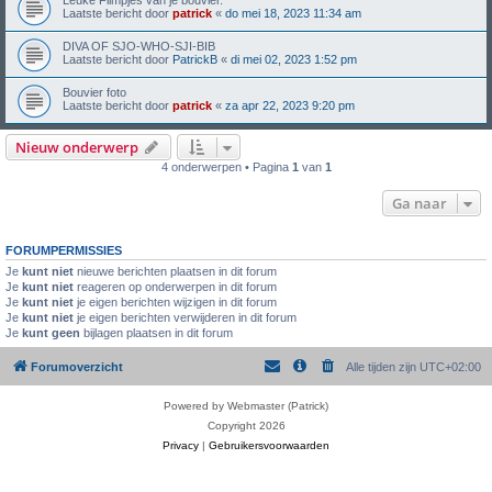
Leuke Filmpjes van je bouvier.
Laatste bericht door
patrick
«
do mei 18, 2023 11:34 am
DIVA OF SJO-WHO-SJI-BIB
Laatste bericht door
PatrickB
«
di mei 02, 2023 1:52 pm
Bouvier foto
Laatste bericht door
patrick
«
za apr 22, 2023 9:20 pm
Nieuw onderwerp
4 onderwerpen • Pagina
1
van
1
Ga naar
FORUMPERMISSIES
Je
kunt niet
nieuwe berichten plaatsen in dit forum
Je
kunt niet
reageren op onderwerpen in dit forum
Je
kunt niet
je eigen berichten wijzigen in dit forum
Je
kunt niet
je eigen berichten verwijderen in dit forum
Je
kunt geen
bijlagen plaatsen in dit forum
Forumoverzicht
Alle tijden zijn
UTC+02:00
Powered by Webmaster (Patrick)
Copyright 2026
Privacy
|
Gebruikersvoorwaarden