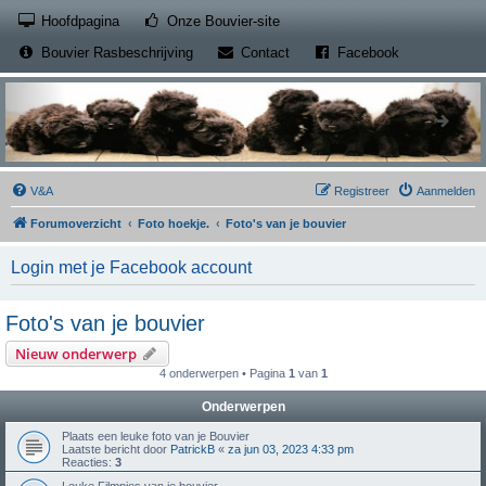
(Opens a new tab)
Hoofdpagina
Onze Bouvier-site
(Opens a new tab)
(Opens a new
Bouvier Rasbeschrijving
Contact
Facebook
V&A
Registreer
Aanmelden
Forumoverzicht
Foto hoekje.
Foto's van je bouvier
Login met je Facebook account
Foto's van je bouvier
Nieuw onderwerp
4 onderwerpen • Pagina
1
van
1
Onderwerpen
Plaats een leuke foto van je Bouvier
Laatste bericht door
PatrickB
«
za jun 03, 2023 4:33 pm
Reacties:
3