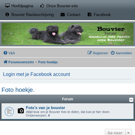
(Opens a new tab)
Hoofdpagina
Onze Bouvier-site
(Opens a new tab)
(Opens a new
Bouvier Rasbeschrijving
Contact
Facebook
V&A
Registreer
Aanmelden
Forumoverzicht
Foto hoekje.
Login met je Facebook account
Foto hoekje.
Forum
Foto's van je bouvier
Altijd leuk om je Bouvier foto te delen, dat kan je hier doen.
Onderwerpen:
4
Ga naar