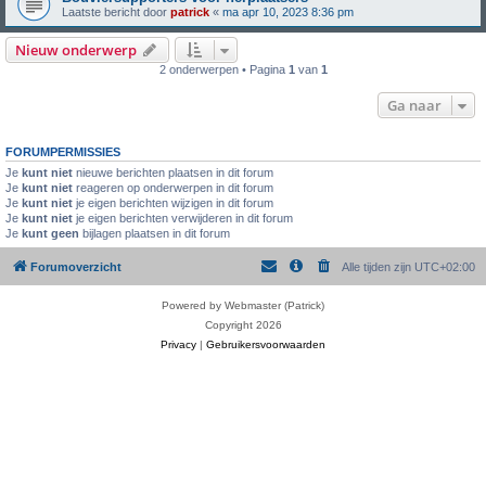
Laatste bericht door
patrick
«
ma apr 10, 2023 8:36 pm
Nieuw onderwerp
2 onderwerpen • Pagina
1
van
1
Ga naar
FORUMPERMISSIES
Je
kunt niet
nieuwe berichten plaatsen in dit forum
Je
kunt niet
reageren op onderwerpen in dit forum
Je
kunt niet
je eigen berichten wijzigen in dit forum
Je
kunt niet
je eigen berichten verwijderen in dit forum
Je
kunt geen
bijlagen plaatsen in dit forum
Forumoverzicht
Alle tijden zijn
UTC+02:00
Powered by Webmaster (Patrick)
Copyright 2026
Privacy
|
Gebruikersvoorwaarden