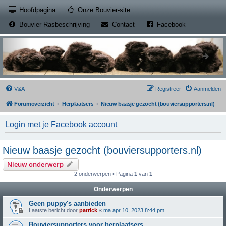
(Opens a new tab)
Hoofdpagina
Onze Bouvier-site
(Opens a new tab)
(Opens a new
Bouvier Rasbeschrijving
Contact
Facebook
V&A
Registreer
Aanmelden
Forumoverzicht
Herplaatsers
Nieuw baasje gezocht (bouviersupporters.nl)
Login met je Facebook account
Nieuw baasje gezocht (bouviersupporters.nl)
Nieuw onderwerp
2 onderwerpen • Pagina
1
van
1
Onderwerpen
Geen puppy's aanbieden
Laatste bericht door
patrick
«
ma apr 10, 2023 8:44 pm
Bouviersupporters voor herplaatsers