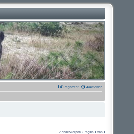
Registreer
Aanmelden
2 onderwerpen • Pagina
1
van
1