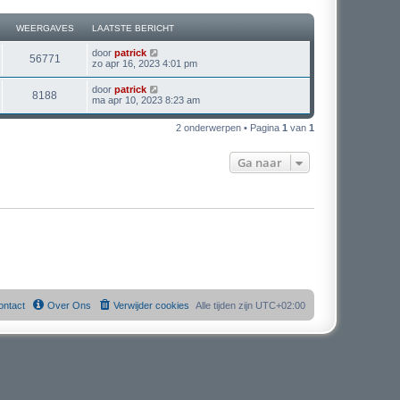
WEERGAVES
LAATSTE BERICHT
L
door
patrick
W
56771
a
zo apr 16, 2023 4:01 pm
a
e
t
L
door
patrick
W
8188
s
a
ma apr 10, 2023 8:23 am
e
t
a
e
e
t
r
b
2 onderwerpen • Pagina
1
van
1
s
e
e
t
r
g
e
i
Ga naar
r
b
c
a
e
h
r
g
t
i
v
c
a
h
e
t
v
s
e
s
ontact
Over Ons
Verwijder cookies
Alle tijden zijn
UTC+02:00