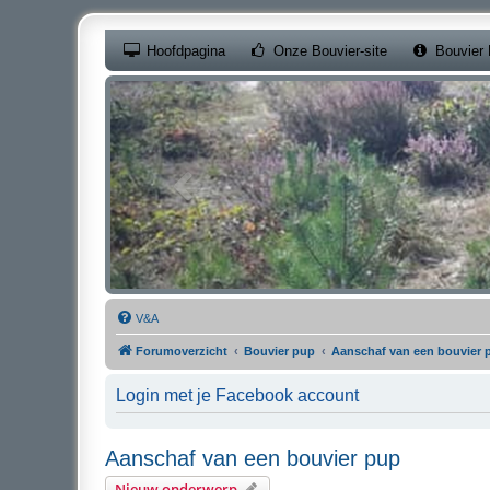
(Opens a new ta
Hoofdpagina
Onze Bouvier-site
Bouvier 
V&A
Forumoverzicht
Bouvier pup
Aanschaf van een bouvier 
Login met je Facebook account
Aanschaf van een bouvier pup
Nieuw onderwerp