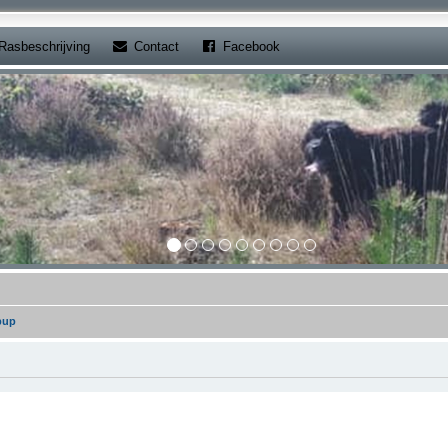
b)
(Opens a new tab)
(Opens a new tab)
Rasbeschrijving
Contact
Facebook
pup