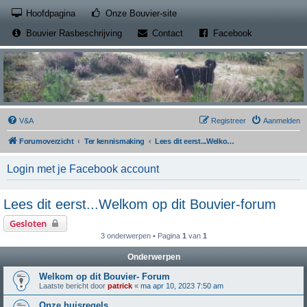
(Opens a new tab)
Hoofdpagina
Onze Bouvier-site
(Opens a new tab)
(Opens a new
Bouvier Rasbeschrijving
Contact
Facebook
V&A
Registreer
Aanmelden
Forumoverzicht
Ter kennismaking
Lees dit eerst...Welkom op dit Bouvier-forum
Login met je Facebook account
Lees dit eerst...Welkom op dit Bouvier-forum
Gesloten
3 onderwerpen • Pagina
1
van
1
Onderwerpen
Welkom op dit Bouvier- Forum
Laatste bericht door
patrick
«
ma apr 10, 2023 7:50 am
Onze huisregels