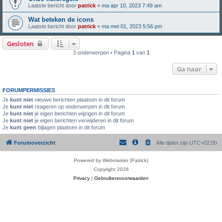
Laatste bericht door
patrick
«
ma apr 10, 2023 7:49 am
Wat beteken de icons
Laatste bericht door
patrick
«
ma mei 01, 2023 5:56 pm
Gesloten
3 onderwerpen • Pagina
1
van
1
Ga naar
FORUMPERMISSIES
Je
kunt niet
nieuwe berichten plaatsen in dit forum
Je
kunt niet
reageren op onderwerpen in dit forum
Je
kunt niet
je eigen berichten wijzigen in dit forum
Je
kunt niet
je eigen berichten verwijderen in dit forum
Je
kunt geen
bijlagen plaatsen in dit forum
Forumoverzicht
Alle tijden zijn
UTC+02:00
Powered by Webmaster (Patrick)
Copyright 2026
Privacy
|
Gebruikersvoorwaarden