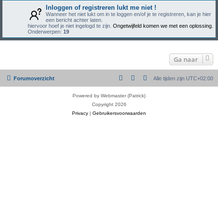
Inloggen of registreren lukt me niet !
Wanneer het niet lukt om in te loggen en/of je te registreren, kan je hier
een bericht achter laten.
hiervoor hoef je niet ingelogd te zijn.
Ongetwijfeld komen we met een oplossing.
Onderwerpen:
19
Ga naar
Forumoverzicht
Alle tijden zijn
UTC+02:00
Powered by Webmaster (Patrick)
Copyright 2026
Privacy
|
Gebruikersvoorwaarden