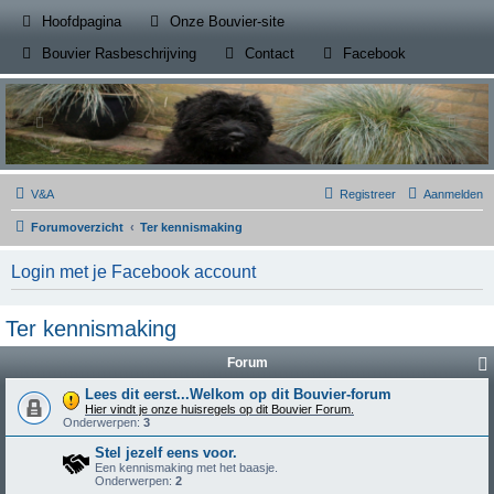
(Opens a new tab)
Hoofdpagina
Onze Bouvier-site
(Opens a new tab)
(Opens a new
Bouvier Rasbeschrijving
Contact
Facebook
V&A
Registreer
Aanmelden
Forumoverzicht
Ter kennismaking
Login met je Facebook account
Ter kennismaking
Forum
Lees dit eerst...Welkom op dit Bouvier-forum
Hier vindt je onze huisregels op dit Bouvier Forum.
Onderwerpen:
3
Stel jezelf eens voor.
Een kennismaking met het baasje.
Onderwerpen:
2