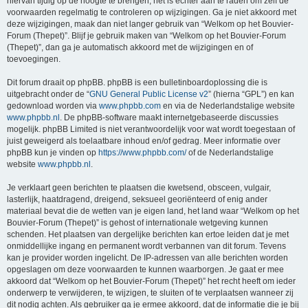
hiervan tijdig op de hoogte te brengen, het is echter aan te raden om zelf de
voorwaarden regelmatig te controleren op wijzigingen. Ga je niet akkoord met
deze wijzigingen, maak dan niet langer gebruik van “Welkom op het Bouvier-
Forum (Thepet)”. Blijf je gebruik maken van “Welkom op het Bouvier-Forum
(Thepet)”, dan ga je automatisch akkoord met de wijzigingen en of
toevoegingen.
Dit forum draait op phpBB. phpBB is een bulletinboardoplossing die is
uitgebracht onder de “
GNU General Public License v2
” (hierna “GPL”) en kan
gedownload worden via
www.phpbb.com
en via de Nederlandstalige website
www.phpbb.nl
. De phpBB-software maakt internetgebaseerde discussies
mogelijk. phpBB Limited is niet verantwoordelijk voor wat wordt toegestaan of
juist geweigerd als toelaatbare inhoud en/of gedrag. Meer informatie over
phpBB kun je vinden op
https://www.phpbb.com/
of de Nederlandstalige
website
www.phpbb.nl
.
Je verklaart geen berichten te plaatsen die kwetsend, obsceen, vulgair,
lasterlijk, haatdragend, dreigend, seksueel georiënteerd of enig ander
materiaal bevat die de wetten van je eigen land, het land waar “Welkom op het
Bouvier-Forum (Thepet)” is gehost of internationale wetgeving kunnen
schenden. Het plaatsen van dergelijke berichten kan ertoe leiden dat je met
onmiddellijke ingang en permanent wordt verbannen van dit forum. Tevens
kan je provider worden ingelicht. De IP-adressen van alle berichten worden
opgeslagen om deze voorwaarden te kunnen waarborgen. Je gaat er mee
akkoord dat “Welkom op het Bouvier-Forum (Thepet)” het recht heeft om ieder
onderwerp te verwijderen, te wijzigen, te sluiten of te verplaatsen wanneer zij
dit nodig achten. Als gebruiker ga je ermee akkoord, dat de informatie die je bij