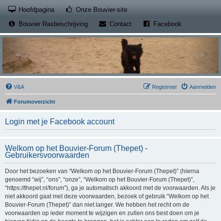
(Opens a new tab)
Hoofdpagina
Onze Bouvier-site
(Opens a new tab)
(Opens a new
Bouvier Rasbeschrijving
Contact
Facebook
V&A
Registreer
Aanmelden
Forumoverzicht
Login met je Facebook account
Welkom op het Bouvier-Forum (Thepet) -
Gebruikersvoorwaarden
Door het bezoeken van “Welkom op het Bouvier-Forum (Thepet)” (hierna
genoemd “wij”, “ons”, “onze”, “Welkom op het Bouvier-Forum (Thepet)”,
“https://thepet.nl/forum”), ga je automatisch akkoord met de voorwaarden. Als je
niet akkoord gaat met deze voorwaarden, bezoek of gebruik “Welkom op het
Bouvier-Forum (Thepet)” dan niet langer. We hebben het recht om de
voorwaarden op ieder moment te wijzigen en zullen ons best doen om je