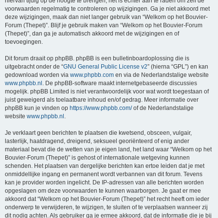
hiervan tijdig op de hoogte te brengen, het is echter aan te raden om zelf de
voorwaarden regelmatig te controleren op wijzigingen. Ga je niet akkoord met
deze wijzigingen, maak dan niet langer gebruik van “Welkom op het Bouvier-
Forum (Thepet)”. Blijf je gebruik maken van “Welkom op het Bouvier-Forum
(Thepet)”, dan ga je automatisch akkoord met de wijzigingen en of
toevoegingen.
Dit forum draait op phpBB. phpBB is een bulletinboardoplossing die is
uitgebracht onder de “
GNU General Public License v2
” (hierna “GPL”) en kan
gedownload worden via
www.phpbb.com
en via de Nederlandstalige website
www.phpbb.nl
. De phpBB-software maakt internetgebaseerde discussies
mogelijk. phpBB Limited is niet verantwoordelijk voor wat wordt toegestaan of
juist geweigerd als toelaatbare inhoud en/of gedrag. Meer informatie over
phpBB kun je vinden op
https://www.phpbb.com/
of de Nederlandstalige
website
www.phpbb.nl
.
Je verklaart geen berichten te plaatsen die kwetsend, obsceen, vulgair,
lasterlijk, haatdragend, dreigend, seksueel georiënteerd of enig ander
materiaal bevat die de wetten van je eigen land, het land waar “Welkom op het
Bouvier-Forum (Thepet)” is gehost of internationale wetgeving kunnen
schenden. Het plaatsen van dergelijke berichten kan ertoe leiden dat je met
onmiddellijke ingang en permanent wordt verbannen van dit forum. Tevens
kan je provider worden ingelicht. De IP-adressen van alle berichten worden
opgeslagen om deze voorwaarden te kunnen waarborgen. Je gaat er mee
akkoord dat “Welkom op het Bouvier-Forum (Thepet)” het recht heeft om ieder
onderwerp te verwijderen, te wijzigen, te sluiten of te verplaatsen wanneer zij
dit nodig achten. Als gebruiker ga je ermee akkoord, dat de informatie die je bij