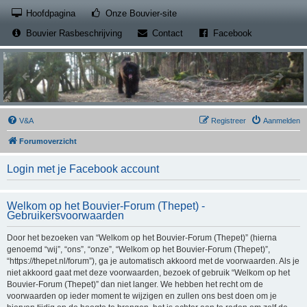
(Opens a new tab)
Hoofdpagina
Onze Bouvier-site
(Opens a new tab)
(Opens a new
Bouvier Rasbeschrijving
Contact
Facebook
V&A
Registreer
Aanmelden
Forumoverzicht
Login met je Facebook account
Welkom op het Bouvier-Forum (Thepet) -
Gebruikersvoorwaarden
Door het bezoeken van “Welkom op het Bouvier-Forum (Thepet)” (hierna
genoemd “wij”, “ons”, “onze”, “Welkom op het Bouvier-Forum (Thepet)”,
“https://thepet.nl/forum”), ga je automatisch akkoord met de voorwaarden. Als je
niet akkoord gaat met deze voorwaarden, bezoek of gebruik “Welkom op het
Bouvier-Forum (Thepet)” dan niet langer. We hebben het recht om de
voorwaarden op ieder moment te wijzigen en zullen ons best doen om je