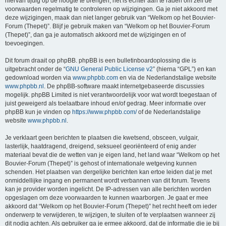
hiervan tijdig op de hoogte te brengen, het is echter aan te raden om zelf de
voorwaarden regelmatig te controleren op wijzigingen. Ga je niet akkoord met
deze wijzigingen, maak dan niet langer gebruik van “Welkom op het Bouvier-
Forum (Thepet)”. Blijf je gebruik maken van “Welkom op het Bouvier-Forum
(Thepet)”, dan ga je automatisch akkoord met de wijzigingen en of
toevoegingen.
Dit forum draait op phpBB. phpBB is een bulletinboardoplossing die is
uitgebracht onder de “
GNU General Public License v2
” (hierna “GPL”) en kan
gedownload worden via
www.phpbb.com
en via de Nederlandstalige website
www.phpbb.nl
. De phpBB-software maakt internetgebaseerde discussies
mogelijk. phpBB Limited is niet verantwoordelijk voor wat wordt toegestaan of
juist geweigerd als toelaatbare inhoud en/of gedrag. Meer informatie over
phpBB kun je vinden op
https://www.phpbb.com/
of de Nederlandstalige
website
www.phpbb.nl
.
Je verklaart geen berichten te plaatsen die kwetsend, obsceen, vulgair,
lasterlijk, haatdragend, dreigend, seksueel georiënteerd of enig ander
materiaal bevat die de wetten van je eigen land, het land waar “Welkom op het
Bouvier-Forum (Thepet)” is gehost of internationale wetgeving kunnen
schenden. Het plaatsen van dergelijke berichten kan ertoe leiden dat je met
onmiddellijke ingang en permanent wordt verbannen van dit forum. Tevens
kan je provider worden ingelicht. De IP-adressen van alle berichten worden
opgeslagen om deze voorwaarden te kunnen waarborgen. Je gaat er mee
akkoord dat “Welkom op het Bouvier-Forum (Thepet)” het recht heeft om ieder
onderwerp te verwijderen, te wijzigen, te sluiten of te verplaatsen wanneer zij
dit nodig achten. Als gebruiker ga je ermee akkoord, dat de informatie die je bij