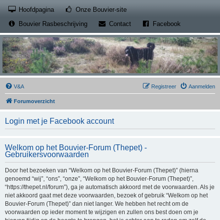
(Opens a new tab)
Hoofdpagina
Onze Bouvier-site
(Opens a new tab)
(Opens a new
Bouvier Rasbeschrijving
Contact
Facebook
V&A
Registreer
Aanmelden
Forumoverzicht
Login met je Facebook account
Welkom op het Bouvier-Forum (Thepet) -
Gebruikersvoorwaarden
Door het bezoeken van “Welkom op het Bouvier-Forum (Thepet)” (hierna
genoemd “wij”, “ons”, “onze”, “Welkom op het Bouvier-Forum (Thepet)”,
“https://thepet.nl/forum”), ga je automatisch akkoord met de voorwaarden. Als je
niet akkoord gaat met deze voorwaarden, bezoek of gebruik “Welkom op het
Bouvier-Forum (Thepet)” dan niet langer. We hebben het recht om de
voorwaarden op ieder moment te wijzigen en zullen ons best doen om je