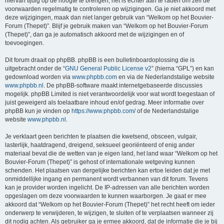
hiervan tijdig op de hoogte te brengen, het is echter aan te raden om zelf de
voorwaarden regelmatig te controleren op wijzigingen. Ga je niet akkoord met
deze wijzigingen, maak dan niet langer gebruik van “Welkom op het Bouvier-
Forum (Thepet)”. Blijf je gebruik maken van “Welkom op het Bouvier-Forum
(Thepet)”, dan ga je automatisch akkoord met de wijzigingen en of
toevoegingen.
Dit forum draait op phpBB. phpBB is een bulletinboardoplossing die is
uitgebracht onder de “
GNU General Public License v2
” (hierna “GPL”) en kan
gedownload worden via
www.phpbb.com
en via de Nederlandstalige website
www.phpbb.nl
. De phpBB-software maakt internetgebaseerde discussies
mogelijk. phpBB Limited is niet verantwoordelijk voor wat wordt toegestaan of
juist geweigerd als toelaatbare inhoud en/of gedrag. Meer informatie over
phpBB kun je vinden op
https://www.phpbb.com/
of de Nederlandstalige
website
www.phpbb.nl
.
Je verklaart geen berichten te plaatsen die kwetsend, obsceen, vulgair,
lasterlijk, haatdragend, dreigend, seksueel georiënteerd of enig ander
materiaal bevat die de wetten van je eigen land, het land waar “Welkom op het
Bouvier-Forum (Thepet)” is gehost of internationale wetgeving kunnen
schenden. Het plaatsen van dergelijke berichten kan ertoe leiden dat je met
onmiddellijke ingang en permanent wordt verbannen van dit forum. Tevens
kan je provider worden ingelicht. De IP-adressen van alle berichten worden
opgeslagen om deze voorwaarden te kunnen waarborgen. Je gaat er mee
akkoord dat “Welkom op het Bouvier-Forum (Thepet)” het recht heeft om ieder
onderwerp te verwijderen, te wijzigen, te sluiten of te verplaatsen wanneer zij
dit nodig achten. Als gebruiker ga je ermee akkoord, dat de informatie die je bij