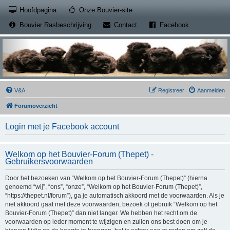
(Opens a new tab)
Hoofdpagina
Onze Bouvier-site
(Opens a new tab)
(Opens a new
Bouvier Rasbeschrijving
Contact
Facebook
V&A
Registreer
Aanmelden
Forumoverzicht
Login met je Facebook account
Welkom op het Bouvier-Forum (Thepet) -
Gebruikersvoorwaarden
Door het bezoeken van “Welkom op het Bouvier-Forum (Thepet)” (hierna
genoemd “wij”, “ons”, “onze”, “Welkom op het Bouvier-Forum (Thepet)”,
“https://thepet.nl/forum”), ga je automatisch akkoord met de voorwaarden. Als je
niet akkoord gaat met deze voorwaarden, bezoek of gebruik “Welkom op het
Bouvier-Forum (Thepet)” dan niet langer. We hebben het recht om de
voorwaarden op ieder moment te wijzigen en zullen ons best doen om je