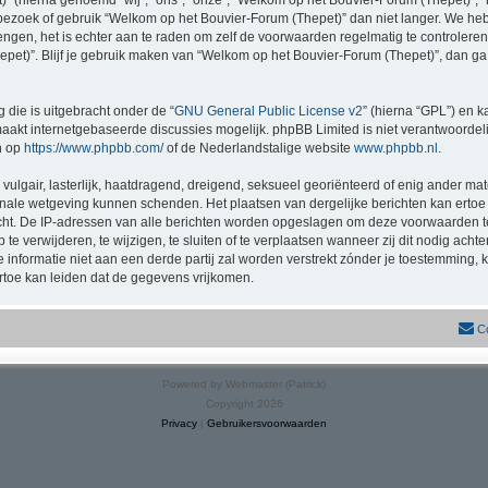
(hierna genoemd “wij”, “ons”, “onze”, “Welkom op het Bouvier-Forum (Thepet)”, “ht
bezoek of gebruik “Welkom op het Bouvier-Forum (Thepet)” dan niet langer. We he
rengen, het is echter aan te raden om zelf de voorwaarden regelmatig te controlere
pet)”. Blijf je gebruik maken van “Welkom op het Bouvier-Forum (Thepet)”, dan ga
 die is uitgebracht onder de “
GNU General Public License v2
” (hierna “GPL”) en
akt internetgebaseerde discussies mogelijk. phpBB Limited is niet verantwoordelij
n op
https://www.phpbb.com/
of de Nederlandstalige website
www.phpbb.nl
.
vulgair, lasterlijk, haatdragend, dreigend, seksueel georiënteerd of enig ander mat
onale wetgeving kunnen schenden. Het plaatsen van dergelijke berichten kan ertoe
licht. De IP-adressen van alle berichten worden opgeslagen om deze voorwaarden
e verwijderen, te wijzigen, te sluiten of te verplaatsen wanneer zij dit nodig achte
e informatie niet aan een derde partij zal worden verstrekt zónder je toestemmin
toe kan leiden dat de gegevens vrijkomen.
C
Powered by Webmaster (Patrick)
Copyright 2026
Privacy
|
Gebruikersvoorwaarden