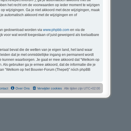
tps://thepet.nl/forum”), ga je automatisch akkoord met de
bben het recht om de voorwaarden op ieder moment te wijzigen
n op wijzigingen. Ga je niet akkoord met deze wijzigingen, maak
 je automatisch akkoord met de wijzigingen en of
 kan gedownload worden via
www.phpbb.com
en via de
k voor wat wordt toegestaan of juist geweigerd als toelaatbare
eriaal bevat die de wetten van je eigen land, het land waar
 leiden dat je met onmiddellijke ingang en permanent wordt
 te kunnen waarborgen. Je gaat er mee akkoord dat “Welkom op
n. Als gebruiker ga je ermee akkoord, dat de informatie die je
g, kan “Welkom op het Bouvier-Forum (Thepet)” nóch phpBB
ontact
Over Ons
Verwijder cookies
Alle tijden zijn
UTC+02:00