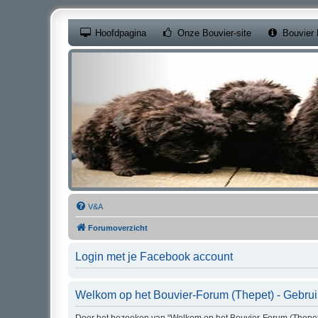
(Opens a new ta
Hoofdpagina
Onze Bouvier-site
Bouvier 
V&A
Forumoverzicht
Login met je Facebook account
Welkom op het Bouvier-Forum (Thepet) - Gebru