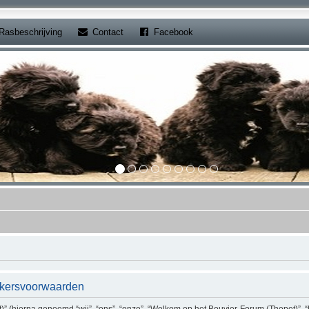
b)
(Opens a new tab)
(Opens a new tab)
Rasbeschrijving
Contact
Facebook
ikersvoorwaarden