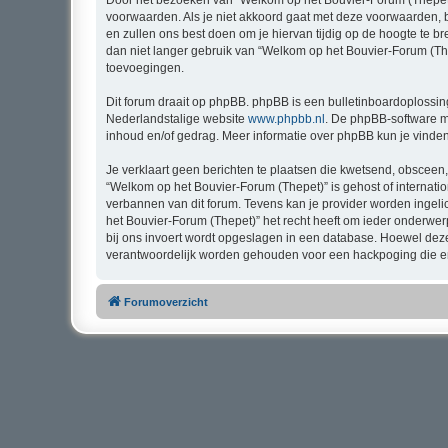
Door het bezoeken van “Welkom op het Bouvier-Forum (Thepet)” 
voorwaarden. Als je niet akkoord gaat met deze voorwaarden, 
en zullen ons best doen om je hiervan tijdig op de hoogte te b
dan niet langer gebruik van “Welkom op het Bouvier-Forum (The
toevoegingen.
Dit forum draait op phpBB. phpBB is een bulletinboardoplossing
Nederlandstalige website
www.phpbb.nl
. De phpBB-software ma
inhoud en/of gedrag. Meer informatie over phpBB kun je vinde
Je verklaart geen berichten te plaatsen die kwetsend, obsceen, 
“Welkom op het Bouvier-Forum (Thepet)” is gehost of internati
verbannen van dit forum. Tevens kan je provider worden inge
het Bouvier-Forum (Thepet)” het recht heeft om ieder onderwerp t
bij ons invoert wordt opgeslagen in een database. Hoewel dez
verantwoordelijk worden gehouden voor een hackpoging die er
Forumoverzicht