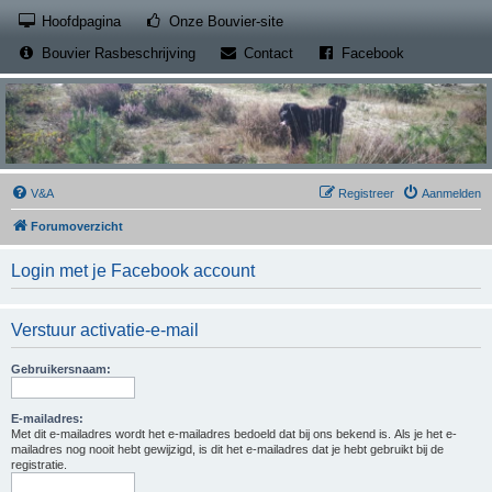
(Opens a new tab)
Hoofdpagina
Onze Bouvier-site
(Opens a new tab)
(Opens a new
Bouvier Rasbeschrijving
Contact
Facebook
V&A
Registreer
Aanmelden
Forumoverzicht
Login met je Facebook account
Verstuur activatie-e-mail
Gebruikersnaam:
E-mailadres:
Met dit e-mailadres wordt het e-mailadres bedoeld dat bij ons bekend is. Als je het e-
mailadres nog nooit hebt gewijzigd, is dit het e-mailadres dat je hebt gebruikt bij de
registratie.