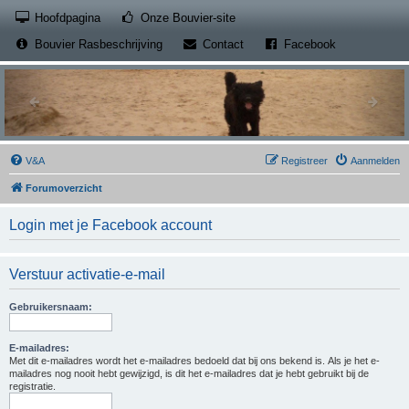
(Opens a new tab)
Hoofdpagina
Onze Bouvier-site
(Opens a new tab)
(Opens a new
Bouvier Rasbeschrijving
Contact
Facebook
V&A
Registreer
Aanmelden
Forumoverzicht
Login met je Facebook account
Verstuur activatie-e-mail
Gebruikersnaam:
E-mailadres:
Met dit e-mailadres wordt het e-mailadres bedoeld dat bij ons bekend is. Als je het e-
mailadres nog nooit hebt gewijzigd, is dit het e-mailadres dat je hebt gebruikt bij de
registratie.