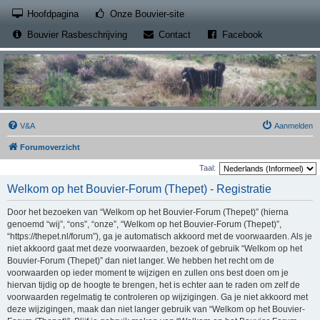
(Opens a new tab)
Hoofdpagina
Onze Bouvier-site
(Opens a new tab)
(Opens a new
Bouvier Rasbeschrijving
Contact
Facebook
V&A
Aanmelden
Forumoverzicht
Taal:
Welkom op het Bouvier-Forum (Thepet) - Registratie
Door het bezoeken van “Welkom op het Bouvier-Forum (Thepet)” (hierna
genoemd “wij”, “ons”, “onze”, “Welkom op het Bouvier-Forum (Thepet)”,
“https://thepet.nl/forum”), ga je automatisch akkoord met de voorwaarden. Als je
niet akkoord gaat met deze voorwaarden, bezoek of gebruik “Welkom op het
Bouvier-Forum (Thepet)” dan niet langer. We hebben het recht om de
voorwaarden op ieder moment te wijzigen en zullen ons best doen om je
hiervan tijdig op de hoogte te brengen, het is echter aan te raden om zelf de
voorwaarden regelmatig te controleren op wijzigingen. Ga je niet akkoord met
deze wijzigingen, maak dan niet langer gebruik van “Welkom op het Bouvier-