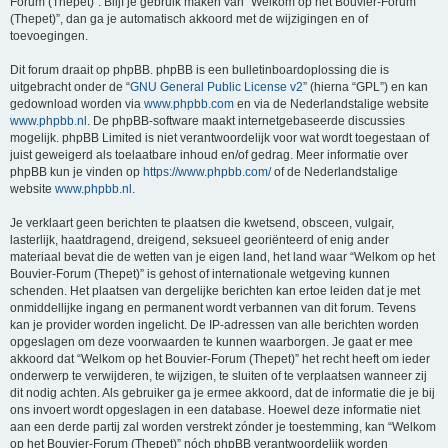
Forum (Thepet)”. Blijf je gebruik maken van “Welkom op het Bouvier-Forum
(Thepet)”, dan ga je automatisch akkoord met de wijzigingen en of
toevoegingen.
Dit forum draait op phpBB. phpBB is een bulletinboardoplossing die is
uitgebracht onder de “
GNU General Public License v2
” (hierna “GPL”) en kan
gedownload worden via
www.phpbb.com
en via de Nederlandstalige website
www.phpbb.nl
. De phpBB-software maakt internetgebaseerde discussies
mogelijk. phpBB Limited is niet verantwoordelijk voor wat wordt toegestaan of
juist geweigerd als toelaatbare inhoud en/of gedrag. Meer informatie over
phpBB kun je vinden op
https://www.phpbb.com/
of de Nederlandstalige
website
www.phpbb.nl
.
Je verklaart geen berichten te plaatsen die kwetsend, obsceen, vulgair,
lasterlijk, haatdragend, dreigend, seksueel georiënteerd of enig ander
materiaal bevat die de wetten van je eigen land, het land waar “Welkom op het
Bouvier-Forum (Thepet)” is gehost of internationale wetgeving kunnen
schenden. Het plaatsen van dergelijke berichten kan ertoe leiden dat je met
onmiddellijke ingang en permanent wordt verbannen van dit forum. Tevens
kan je provider worden ingelicht. De IP-adressen van alle berichten worden
opgeslagen om deze voorwaarden te kunnen waarborgen. Je gaat er mee
akkoord dat “Welkom op het Bouvier-Forum (Thepet)” het recht heeft om ieder
onderwerp te verwijderen, te wijzigen, te sluiten of te verplaatsen wanneer zij
dit nodig achten. Als gebruiker ga je ermee akkoord, dat de informatie die je bij
ons invoert wordt opgeslagen in een database. Hoewel deze informatie niet
aan een derde partij zal worden verstrekt zónder je toestemming, kan “Welkom
op het Bouvier-Forum (Thepet)” nóch phpBB verantwoordelijk worden