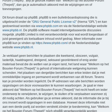
Forum (Thepet)”. Blijf je gebruik maken van “Welkom op het Bouvier-Forum
(Thepet)”, dan ga je automatisch akkoord met de wijzigingen en of
toevoegingen.
Dit forum draait op phpBB. phpBB is een bulletinboardoplossing die is
uitgebracht onder de “
GNU General Public License v2
” (hierna “GPL”) en kan
gedownload worden via
www.phpbb.com
en via de Nederlandstalige website
www.phpbb.nl
. De phpBB-software maakt internetgebaseerde discussies
mogelijk. phpBB Limited is niet verantwoordelijk voor wat wordt toegestaan of
juist geweigerd als toelaatbare inhoud en/of gedrag. Meer informatie over
phpBB kun je vinden op
https://www.phpbb.com/
of de Nederlandstalige
website
www.phpbb.nl
.
Je verklaart geen berichten te plaatsen die kwetsend, obsceen, vulgair,
lasterlijk, haatdragend, dreigend, seksueel georiënteerd of enig ander
materiaal bevat die de wetten van je eigen land, het land waar “Welkom op het
Bouvier-Forum (Thepet)” is gehost of internationale wetgeving kunnen
schenden. Het plaatsen van dergelijke berichten kan ertoe leiden dat je met
onmiddellijke ingang en permanent wordt verbannen van dit forum. Tevens
kan je provider worden ingelicht. De IP-adressen van alle berichten worden
opgeslagen om deze voorwaarden te kunnen waarborgen. Je gaat er mee
akkoord dat “Welkom op het Bouvier-Forum (Thepet)” het recht heeft om ieder
onderwerp te verwijderen, te wijzigen, te sluiten of te verplaatsen wanneer zij
dit nodig achten. Als gebruiker ga je ermee akkoord, dat de informatie die je bij
ons invoert wordt opgeslagen in een database. Hoewel deze informatie niet
aan een derde partij zal worden verstrekt zónder je toestemming, kan “Welkom
op het Bouvier-Forum (Thepet)” nóch phpBB verantwoordelijk worden