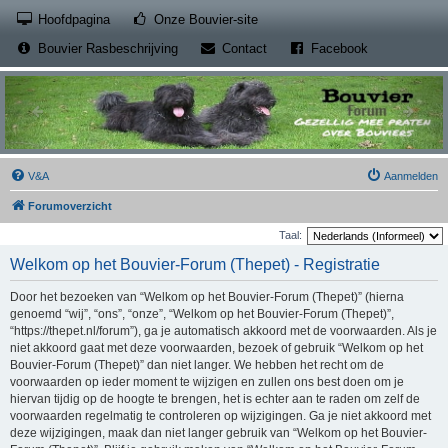
(Opens a new tab)
Hoofdpagina
Onze Bouvier-site
(Opens a new tab)
(Opens a new
Bouvier Rasbeschrijving
Contact
Facebook
V&A
Aanmelden
Forumoverzicht
Taal:
Welkom op het Bouvier-Forum (Thepet) - Registratie
Door het bezoeken van “Welkom op het Bouvier-Forum (Thepet)” (hierna
genoemd “wij”, “ons”, “onze”, “Welkom op het Bouvier-Forum (Thepet)”,
“https://thepet.nl/forum”), ga je automatisch akkoord met de voorwaarden. Als je
niet akkoord gaat met deze voorwaarden, bezoek of gebruik “Welkom op het
Bouvier-Forum (Thepet)” dan niet langer. We hebben het recht om de
voorwaarden op ieder moment te wijzigen en zullen ons best doen om je
hiervan tijdig op de hoogte te brengen, het is echter aan te raden om zelf de
voorwaarden regelmatig te controleren op wijzigingen. Ga je niet akkoord met
deze wijzigingen, maak dan niet langer gebruik van “Welkom op het Bouvier-