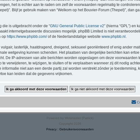
rengen, het is echter aan te raden om zelf de voorwaarden regelmatig te controlere
pet)”. Blijf je gebruik maken van “Welkom op het Bouvier-Forum (Thepet)”, dan ga
 die is uitgebracht onder de “
GNU General Public License v2
” (hierna “GPL”) en
akt internetgebaseerde discussies mogelijk. phpBB Limited is niet verantwoordelij
n op
https://www.phpbb.com/
of de Nederlandstalige website
www.phpbb.nl
.
vulgair, lasterlijk, haatdragend, dreigend, seksueel georiënteerd of enig ander mat
onale wetgeving kunnen schenden. Het plaatsen van dergelijke berichten kan ertoe
licht. De IP-adressen van alle berichten worden opgeslagen om deze voorwaarden
e verwijderen, te wijzigen, te sluiten of te verplaatsen wanneer zij dit nodig achte
e informatie niet aan een derde partij zal worden verstrekt zónder je toestemmin
toe kan leiden dat de gegevens vrijkomen.
C
Powered by Webmaster (Patrick)
Copyright 2026
Privacy
|
Gebruikersvoorwaarden