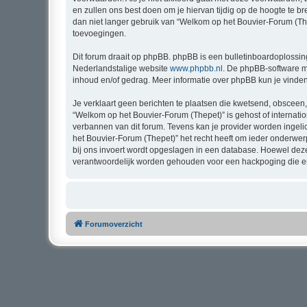
en zullen ons best doen om je hiervan tijdig op de hoogte te b
dan niet langer gebruik van “Welkom op het Bouvier-Forum (The
toevoegingen.
Dit forum draait op phpBB. phpBB is een bulletinboardoplossing
Nederlandstalige website
www.phpbb.nl
. De phpBB-software ma
inhoud en/of gedrag. Meer informatie over phpBB kun je vinde
Je verklaart geen berichten te plaatsen die kwetsend, obsceen, 
“Welkom op het Bouvier-Forum (Thepet)” is gehost of internati
verbannen van dit forum. Tevens kan je provider worden inge
het Bouvier-Forum (Thepet)” het recht heeft om ieder onderwerp t
bij ons invoert wordt opgeslagen in een database. Hoewel dez
verantwoordelijk worden gehouden voor een hackpoging die er
Forumoverzicht