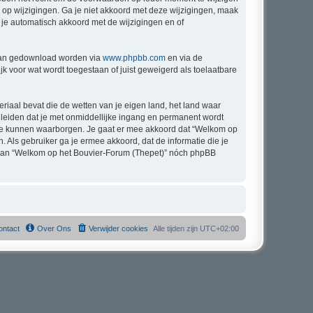
n op wijzigingen. Ga je niet akkoord met deze wijzigingen, maak
 je automatisch akkoord met de wijzigingen en of
 kan gedownload worden via
www.phpbb.com
en via de
k voor wat wordt toegestaan of juist geweigerd als toelaatbare
eriaal bevat die de wetten van je eigen land, het land waar
 leiden dat je met onmiddellijke ingang en permanent wordt
 te kunnen waarborgen. Je gaat er mee akkoord dat “Welkom op
n. Als gebruiker ga je ermee akkoord, dat de informatie die je
g, kan “Welkom op het Bouvier-Forum (Thepet)” nóch phpBB
ontact
Over Ons
Verwijder cookies
Alle tijden zijn
UTC+02:00