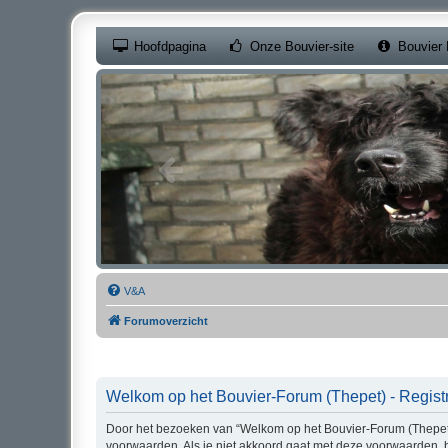
(Opens a new ta
Hoofdpagina
Onze Bouvier-site
Bouvier 
V&A
Forumoverzicht
Welkom op het Bouvier-Forum (Thepet) - Registr
Door het bezoeken van “Welkom op het Bouvier-Forum (Thepet)” 
voorwaarden. Als je niet akkoord gaat met deze voorwaarden, 