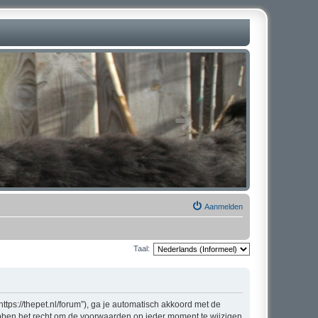
Aanmelden
Taal:
tps://thepet.nl/forum”), ga je automatisch akkoord met de
bben het recht om de voorwaarden op ieder moment te wijzigen