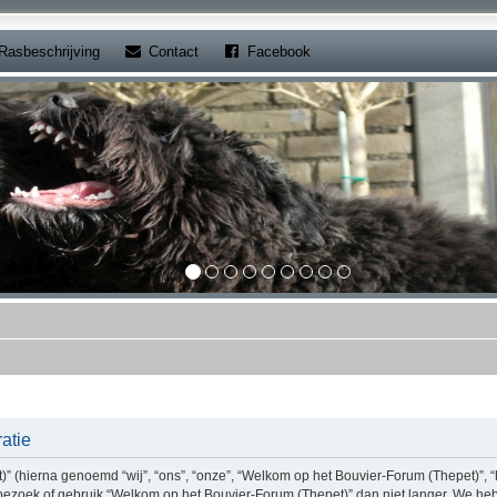
b)
(Opens a new tab)
(Opens a new tab)
Rasbeschrijving
Contact
Facebook
atie
(hierna genoemd “wij”, “ons”, “onze”, “Welkom op het Bouvier-Forum (Thepet)”, “ht
bezoek of gebruik “Welkom op het Bouvier-Forum (Thepet)” dan niet langer. We he