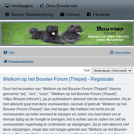
(Opens a new tab)
Hoofdpagina
Onze Bouvier-site
(Opens a new tab)
(Opens a new
Bouvier Rasbeschrijving
Contact
Facebook
V&A
Aanmelden
Forumoverzicht
Taal:
Welkom op het Bouvier-Forum (Thepet) - Registratie
Door het bezoeken van “Welkom op het Bouvier-Forum (Thepet)” (hierna
genoemd “wij”, “ons”, “onze”, “Welkom op het Bouvier-Forum (Thepet)”,
“https://thepet.nl/forum”), ga je automatisch akkoord met de voorwaarden. Als je
niet akkoord gaat met deze voorwaarden, bezoek of gebruik “Welkom op het
Bouvier-Forum (Thepet)” dan niet langer. We hebben het recht om de
voorwaarden op ieder moment te wijzigen en zullen ons best doen om je
hiervan tijdig op de hoogte te brengen, het is echter aan te raden om zelf de
voorwaarden regelmatig te controleren op wijzigingen. Ga je niet akkoord met
deze wijzigingen, maak dan niet langer gebruik van “Welkom op het Bouvier-