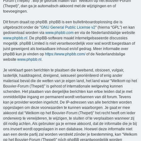
Forum (Thepet)”. Blijf je gebruik maken van “Welkom op het Bouvier-Forum
(Thepet)”, dan ga je automatisch akkoord met de wijzigingen en of
toevoegingen.
Dit forum draait op phpBB. phpBB is een bulletinboardoplossing die is
uitgebracht onder de “
GNU General Public License v2
” (hierna “GPL”) en kan
gedownload worden via
www.phpbb.com
en via de Nederlandstalige website
www.phpbb.nl
. De phpBB-software maakt internetgebaseerde discussies
mogelijk. phpBB Limited is niet verantwoordelijk voor wat wordt toegestaan of
juist geweigerd als toelaatbare inhoud en/of gedrag. Meer informatie over
phpBB kun je vinden op
https://www.phpbb.com/
of de Nederlandstalige
website
www.phpbb.nl
.
Je verklaart geen berichten te plaatsen die kwetsend, obsceen, vulgair,
lasterlijk, haatdragend, dreigend, seksueel georiënteerd of enig ander
materiaal bevat die de wetten van je eigen land, het land waar “Welkom op het
Bouvier-Forum (Thepet)” is gehost of internationale wetgeving kunnen
schenden. Het plaatsen van dergelijke berichten kan ertoe leiden dat je met
onmiddellijke ingang en permanent wordt verbannen van dit forum. Tevens
kan je provider worden ingelicht. De IP-adressen van alle berichten worden
opgeslagen om deze voorwaarden te kunnen waarborgen. Je gaat er mee
akkoord dat “Welkom op het Bouvier-Forum (Thepet)” het recht heeft om ieder
onderwerp te verwijderen, te wijzigen, te sluiten of te verplaatsen wanneer zij
dit nodig achten. Als gebruiker ga je ermee akkoord, dat de informatie die je bij
ons invoert wordt opgeslagen in een database. Hoewel deze informatie niet
aan een derde partij zal worden verstrekt zónder je toestemming, kan “Welkom
op het Bouvier-Forum (Thepet)” nóch phpBB verantwoordelijk worden