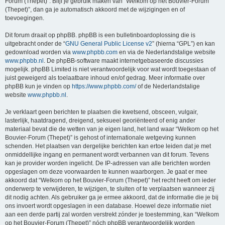
Forum (Thepet)”. Blijf je gebruik maken van “Welkom op het Bouvier-Forum
(Thepet)”, dan ga je automatisch akkoord met de wijzigingen en of
toevoegingen.
Dit forum draait op phpBB. phpBB is een bulletinboardoplossing die is
uitgebracht onder de “
GNU General Public License v2
” (hierna “GPL”) en kan
gedownload worden via
www.phpbb.com
en via de Nederlandstalige website
www.phpbb.nl
. De phpBB-software maakt internetgebaseerde discussies
mogelijk. phpBB Limited is niet verantwoordelijk voor wat wordt toegestaan of
juist geweigerd als toelaatbare inhoud en/of gedrag. Meer informatie over
phpBB kun je vinden op
https://www.phpbb.com/
of de Nederlandstalige
website
www.phpbb.nl
.
Je verklaart geen berichten te plaatsen die kwetsend, obsceen, vulgair,
lasterlijk, haatdragend, dreigend, seksueel georiënteerd of enig ander
materiaal bevat die de wetten van je eigen land, het land waar “Welkom op het
Bouvier-Forum (Thepet)” is gehost of internationale wetgeving kunnen
schenden. Het plaatsen van dergelijke berichten kan ertoe leiden dat je met
onmiddellijke ingang en permanent wordt verbannen van dit forum. Tevens
kan je provider worden ingelicht. De IP-adressen van alle berichten worden
opgeslagen om deze voorwaarden te kunnen waarborgen. Je gaat er mee
akkoord dat “Welkom op het Bouvier-Forum (Thepet)” het recht heeft om ieder
onderwerp te verwijderen, te wijzigen, te sluiten of te verplaatsen wanneer zij
dit nodig achten. Als gebruiker ga je ermee akkoord, dat de informatie die je bij
ons invoert wordt opgeslagen in een database. Hoewel deze informatie niet
aan een derde partij zal worden verstrekt zónder je toestemming, kan “Welkom
op het Bouvier-Forum (Thepet)” nóch phpBB verantwoordelijk worden