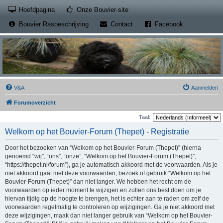
(Opens a new tab)
Hoofdpagina
Onze Bouvier-site
(Opens a new tab)
(Opens a new
Bouvier Rasbeschrijving
Contact
Facebook
V&A
Aanmelden
Forumoverzicht
Taal:
Welkom op het Bouvier-Forum (Thepet) - Registratie
Door het bezoeken van “Welkom op het Bouvier-Forum (Thepet)” (hierna
genoemd “wij”, “ons”, “onze”, “Welkom op het Bouvier-Forum (Thepet)”,
“https://thepet.nl/forum”), ga je automatisch akkoord met de voorwaarden. Als je
niet akkoord gaat met deze voorwaarden, bezoek of gebruik “Welkom op het
Bouvier-Forum (Thepet)” dan niet langer. We hebben het recht om de
voorwaarden op ieder moment te wijzigen en zullen ons best doen om je
hiervan tijdig op de hoogte te brengen, het is echter aan te raden om zelf de
voorwaarden regelmatig te controleren op wijzigingen. Ga je niet akkoord met
deze wijzigingen, maak dan niet langer gebruik van “Welkom op het Bouvier-