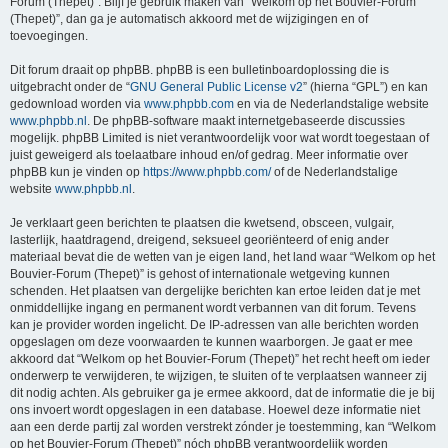
Forum (Thepet)”. Blijf je gebruik maken van “Welkom op het Bouvier-Forum
(Thepet)”, dan ga je automatisch akkoord met de wijzigingen en of
toevoegingen.
Dit forum draait op phpBB. phpBB is een bulletinboardoplossing die is
uitgebracht onder de “
GNU General Public License v2
” (hierna “GPL”) en kan
gedownload worden via
www.phpbb.com
en via de Nederlandstalige website
www.phpbb.nl
. De phpBB-software maakt internetgebaseerde discussies
mogelijk. phpBB Limited is niet verantwoordelijk voor wat wordt toegestaan of
juist geweigerd als toelaatbare inhoud en/of gedrag. Meer informatie over
phpBB kun je vinden op
https://www.phpbb.com/
of de Nederlandstalige
website
www.phpbb.nl
.
Je verklaart geen berichten te plaatsen die kwetsend, obsceen, vulgair,
lasterlijk, haatdragend, dreigend, seksueel georiënteerd of enig ander
materiaal bevat die de wetten van je eigen land, het land waar “Welkom op het
Bouvier-Forum (Thepet)” is gehost of internationale wetgeving kunnen
schenden. Het plaatsen van dergelijke berichten kan ertoe leiden dat je met
onmiddellijke ingang en permanent wordt verbannen van dit forum. Tevens
kan je provider worden ingelicht. De IP-adressen van alle berichten worden
opgeslagen om deze voorwaarden te kunnen waarborgen. Je gaat er mee
akkoord dat “Welkom op het Bouvier-Forum (Thepet)” het recht heeft om ieder
onderwerp te verwijderen, te wijzigen, te sluiten of te verplaatsen wanneer zij
dit nodig achten. Als gebruiker ga je ermee akkoord, dat de informatie die je bij
ons invoert wordt opgeslagen in een database. Hoewel deze informatie niet
aan een derde partij zal worden verstrekt zónder je toestemming, kan “Welkom
op het Bouvier-Forum (Thepet)” nóch phpBB verantwoordelijk worden