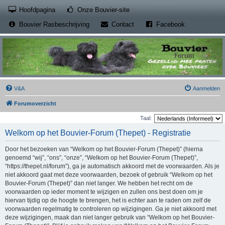
(Opens a new tab)
Hoofdpagina
Onze Bouvier-site
(Opens a new tab)
(Opens a new
Bouvier Rasbeschrijving
Contact
Facebook
V&A
Aanmelden
Forumoverzicht
Taal:
Welkom op het Bouvier-Forum (Thepet) - Registratie
Door het bezoeken van “Welkom op het Bouvier-Forum (Thepet)” (hierna
genoemd “wij”, “ons”, “onze”, “Welkom op het Bouvier-Forum (Thepet)”,
“https://thepet.nl/forum”), ga je automatisch akkoord met de voorwaarden. Als je
niet akkoord gaat met deze voorwaarden, bezoek of gebruik “Welkom op het
Bouvier-Forum (Thepet)” dan niet langer. We hebben het recht om de
voorwaarden op ieder moment te wijzigen en zullen ons best doen om je
hiervan tijdig op de hoogte te brengen, het is echter aan te raden om zelf de
voorwaarden regelmatig te controleren op wijzigingen. Ga je niet akkoord met
deze wijzigingen, maak dan niet langer gebruik van “Welkom op het Bouvier-