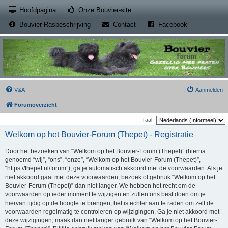
(Opens a new tab)
Hoofdpagina
Onze Bouvier-site
(Opens a new tab)
(Opens a new
Bouvier Rasbeschrijving
Contact
Facebook
V&A
Aanmelden
Forumoverzicht
Taal:
Welkom op het Bouvier-Forum (Thepet) - Registratie
Door het bezoeken van “Welkom op het Bouvier-Forum (Thepet)” (hierna
genoemd “wij”, “ons”, “onze”, “Welkom op het Bouvier-Forum (Thepet)”,
“https://thepet.nl/forum”), ga je automatisch akkoord met de voorwaarden. Als je
niet akkoord gaat met deze voorwaarden, bezoek of gebruik “Welkom op het
Bouvier-Forum (Thepet)” dan niet langer. We hebben het recht om de
voorwaarden op ieder moment te wijzigen en zullen ons best doen om je
hiervan tijdig op de hoogte te brengen, het is echter aan te raden om zelf de
voorwaarden regelmatig te controleren op wijzigingen. Ga je niet akkoord met
deze wijzigingen, maak dan niet langer gebruik van “Welkom op het Bouvier-