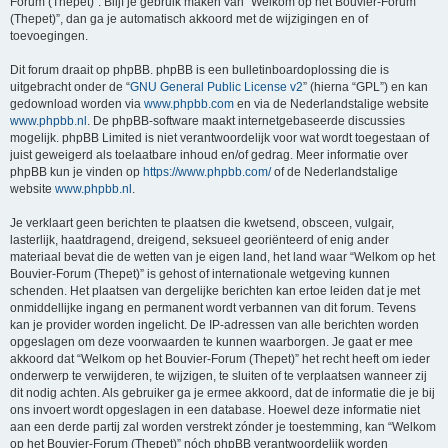
Forum (Thepet)”. Blijf je gebruik maken van “Welkom op het Bouvier-Forum
(Thepet)”, dan ga je automatisch akkoord met de wijzigingen en of
toevoegingen.
Dit forum draait op phpBB. phpBB is een bulletinboardoplossing die is
uitgebracht onder de “
GNU General Public License v2
” (hierna “GPL”) en kan
gedownload worden via
www.phpbb.com
en via de Nederlandstalige website
www.phpbb.nl
. De phpBB-software maakt internetgebaseerde discussies
mogelijk. phpBB Limited is niet verantwoordelijk voor wat wordt toegestaan of
juist geweigerd als toelaatbare inhoud en/of gedrag. Meer informatie over
phpBB kun je vinden op
https://www.phpbb.com/
of de Nederlandstalige
website
www.phpbb.nl
.
Je verklaart geen berichten te plaatsen die kwetsend, obsceen, vulgair,
lasterlijk, haatdragend, dreigend, seksueel georiënteerd of enig ander
materiaal bevat die de wetten van je eigen land, het land waar “Welkom op het
Bouvier-Forum (Thepet)” is gehost of internationale wetgeving kunnen
schenden. Het plaatsen van dergelijke berichten kan ertoe leiden dat je met
onmiddellijke ingang en permanent wordt verbannen van dit forum. Tevens
kan je provider worden ingelicht. De IP-adressen van alle berichten worden
opgeslagen om deze voorwaarden te kunnen waarborgen. Je gaat er mee
akkoord dat “Welkom op het Bouvier-Forum (Thepet)” het recht heeft om ieder
onderwerp te verwijderen, te wijzigen, te sluiten of te verplaatsen wanneer zij
dit nodig achten. Als gebruiker ga je ermee akkoord, dat de informatie die je bij
ons invoert wordt opgeslagen in een database. Hoewel deze informatie niet
aan een derde partij zal worden verstrekt zónder je toestemming, kan “Welkom
op het Bouvier-Forum (Thepet)” nóch phpBB verantwoordelijk worden