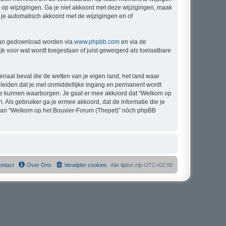
n op wijzigingen. Ga je niet akkoord met deze wijzigingen, maak
 je automatisch akkoord met de wijzigingen en of
 kan gedownload worden via
www.phpbb.com
en via de
k voor wat wordt toegestaan of juist geweigerd als toelaatbare
eriaal bevat die de wetten van je eigen land, het land waar
 leiden dat je met onmiddellijke ingang en permanent wordt
 te kunnen waarborgen. Je gaat er mee akkoord dat “Welkom op
n. Als gebruiker ga je ermee akkoord, dat de informatie die je
g, kan “Welkom op het Bouvier-Forum (Thepet)” nóch phpBB
ontact
Over Ons
Verwijder cookies
Alle tijden zijn
UTC+02:00