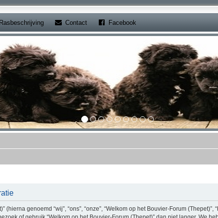
b)
(Opens a new tab)
(Opens a new tab)
Rasbeschrijving
Contact
Facebook
atie
(hierna genoemd “wij”, “ons”, “onze”, “Welkom op het Bouvier-Forum (Thepet)”, “ht
bezoek of gebruik “Welkom op het Bouvier-Forum (Thepet)” dan niet langer. We he