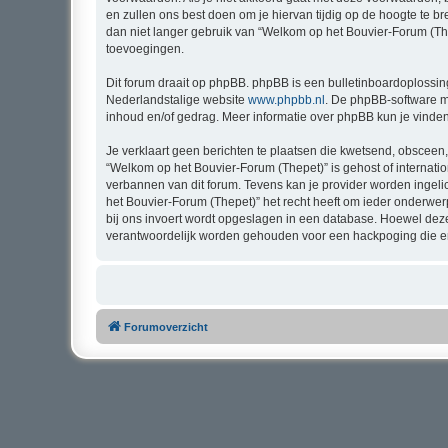
en zullen ons best doen om je hiervan tijdig op de hoogte te b
dan niet langer gebruik van “Welkom op het Bouvier-Forum (The
toevoegingen.
Dit forum draait op phpBB. phpBB is een bulletinboardoplossing
Nederlandstalige website
www.phpbb.nl
. De phpBB-software ma
inhoud en/of gedrag. Meer informatie over phpBB kun je vinde
Je verklaart geen berichten te plaatsen die kwetsend, obsceen, 
“Welkom op het Bouvier-Forum (Thepet)” is gehost of internati
verbannen van dit forum. Tevens kan je provider worden inge
het Bouvier-Forum (Thepet)” het recht heeft om ieder onderwerp t
bij ons invoert wordt opgeslagen in een database. Hoewel dez
verantwoordelijk worden gehouden voor een hackpoging die er
Forumoverzicht