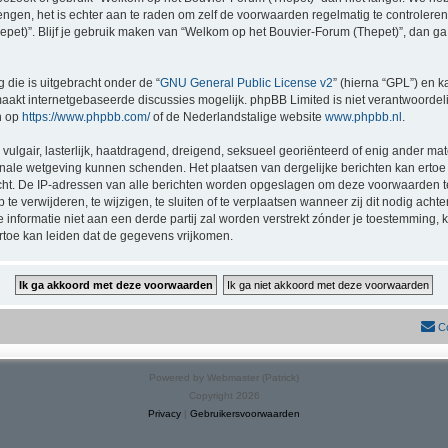
rengen, het is echter aan te raden om zelf de voorwaarden regelmatig te controlere
pet)”. Blijf je gebruik maken van “Welkom op het Bouvier-Forum (Thepet)”, dan ga
 die is uitgebracht onder de “
GNU General Public License v2
” (hierna “GPL”) en
akt internetgebaseerde discussies mogelijk. phpBB Limited is niet verantwoordelij
n op
https://www.phpbb.com/
of de Nederlandstalige website
www.phpbb.nl
.
vulgair, lasterlijk, haatdragend, dreigend, seksueel georiënteerd of enig ander mat
onale wetgeving kunnen schenden. Het plaatsen van dergelijke berichten kan ertoe
licht. De IP-adressen van alle berichten worden opgeslagen om deze voorwaarden
e verwijderen, te wijzigen, te sluiten of te verplaatsen wanneer zij dit nodig achte
e informatie niet aan een derde partij zal worden verstrekt zónder je toestemmin
toe kan leiden dat de gegevens vrijkomen.
C
Powered by Webmaster (Patrick)
Copyright 2026
Privacy
|
Gebruikersvoorwaarden