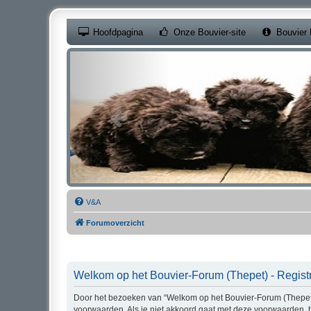
(Opens a new ta
Hoofdpagina
Onze Bouvier-site
Bouvier 
V&A
Forumoverzicht
Welkom op het Bouvier-Forum (Thepet) - Registr
Door het bezoeken van “Welkom op het Bouvier-Forum (Thepet)” 
voorwaarden. Als je niet akkoord gaat met deze voorwaarden, 