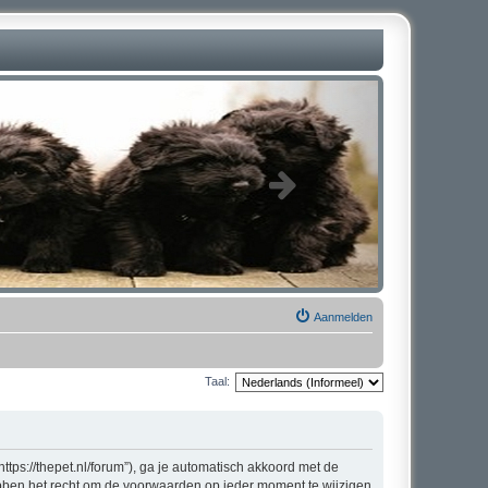
Aanmelden
Taal:
tps://thepet.nl/forum”), ga je automatisch akkoord met de
bben het recht om de voorwaarden op ieder moment te wijzigen