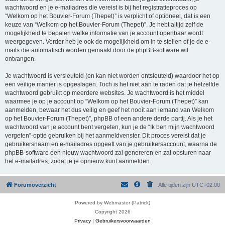
wachtwoord en je e-mailadres die vereist is bij het registratieproces op
“Welkom op het Bouvier-Forum (Thepet)” is verplicht of optioneel, dat is een
keuze van “Welkom op het Bouvier-Forum (Thepet)”. Je hebt altijd zelf de
mogelijkheid te bepalen welke informatie van je account openbaar wordt
weergegeven. Verder heb je ook de mogelijkheid om in te stellen of je de e-
mails die automatisch worden gemaakt door de phpBB-software wil
ontvangen.
Je wachtwoord is versleuteld (en kan niet worden ontsleuteld) waardoor het op
een veilige manier is opgeslagen. Toch is het niet aan te raden dat je hetzelfde
wachtwoord gebruikt op meerdere websites. Je wachtwoord is het middel
waarmee je op je account op “Welkom op het Bouvier-Forum (Thepet)” kan
aanmelden, bewaar het dus veilig en geef het nooit aan iemand van Welkom
op het Bouvier-Forum (Thepet)”, phpBB of een andere derde partij. Als je het
wachtwoord van je account bent vergeten, kun je de “Ik ben mijn wachtwoord
vergeten”-optie gebruiken bij het aanmeldvenster. Dit proces vereist dat je
gebruikersnaam en e-mailadres opgeeft van je gebruikersaccount, waarna de
phpBB-software een nieuw wachtwoord zal genereren en zal opsturen naar
het e-mailadres, zodat je je opnieuw kunt aanmelden.
Forumoverzicht
Alle tijden zijn
UTC+02:00
Powered by Webmaster (Patrick)
Copyright 2026
Privacy
|
Gebruikersvoorwaarden