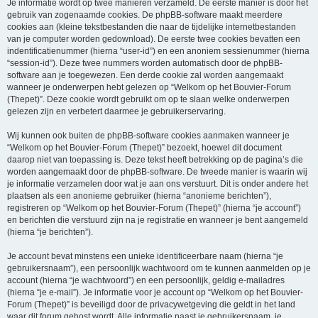
Je informatie wordt op twee manieren verzameld. De eerste manier is door het
gebruik van zogenaamde cookies. De phpBB-software maakt meerdere
cookies aan (kleine tekstbestanden die naar de tijdelijke internetbestanden
van je computer worden gedownload). De eerste twee cookies bevatten een
indentificatienummer (hierna “user-id”) en een anoniem sessienummer (hierna
“session-id”). Deze twee nummers worden automatisch door de phpBB-
software aan je toegewezen. Een derde cookie zal worden aangemaakt
wanneer je onderwerpen hebt gelezen op “Welkom op het Bouvier-Forum
(Thepet)”. Deze cookie wordt gebruikt om op te slaan welke onderwerpen
gelezen zijn en verbetert daarmee je gebruikerservaring.
Wij kunnen ook buiten de phpBB-software cookies aanmaken wanneer je
“Welkom op het Bouvier-Forum (Thepet)” bezoekt, hoewel dit document
daarop niet van toepassing is. Deze tekst heeft betrekking op de pagina’s die
worden aangemaakt door de phpBB-software. De tweede manier is waarin wij
je informatie verzamelen door wat je aan ons verstuurt. Dit is onder andere het
plaatsen als een anonieme gebruiker (hierna “anonieme berichten”),
registreren op “Welkom op het Bouvier-Forum (Thepet)” (hierna “je account”)
en berichten die verstuurd zijn na je registratie en wanneer je bent aangemeld
(hierna “je berichten”).
Je account bevat minstens een unieke identificeerbare naam (hierna “je
gebruikersnaam”), een persoonlijk wachtwoord om te kunnen aanmelden op je
account (hierna “je wachtwoord”) en een persoonlijk, geldig e-mailadres
(hierna “je e-mail”). Je informatie voor je account op “Welkom op het Bouvier-
Forum (Thepet)” is beveiligd door de privacywetgeving die geldt in het land
waar dit forum gehost wordt. Alle informatie naast je gebruikersnaam, je