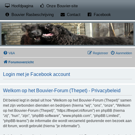
(Opens a new tab)
Hoofdpagina
Onze Bouvier-site
(Opens a new tab)
(Opens a new
Bouvier Rasbeschrijving
Contact
Facebook
V&A
Registreer
Aanmelden
Forumoverzicht
Login met je Facebook account
Welkom op het Bouvier-Forum (Thepet) - Privacybeleid
Dit beleid legt in detail uit hoe “Welkom op het Bouvier-Forum (Thepet)” samen
met zijn verbonden diensten en bedrijven (hierna “wij”, “ons”, “onze”, “Welkom
op het Bouvier-Forum (Thepet)”, “https://thepet.nl/forum”) en phpBB (hierna
“zij”, “hun”, “zijn”, “phpBB-software”, “www.phpbb.com”, “phpBB Limited”,
“phpBB-teams”) de informatie die wordt verzameld gedurende een bezoek aan
dit forum, wordt gebruikt (hierna “je informatie”).